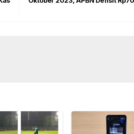
 Kas
Oktober 2023, APBN Defisit Rp70