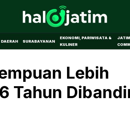
EKONOMI, PARIWISATA &
JATI
DAERAH
SURABAYANAN
KULINER
COMM
erempuan Lebih
6 Tahun Diband