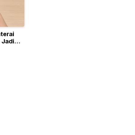
terai
 Jadi
 Samsung