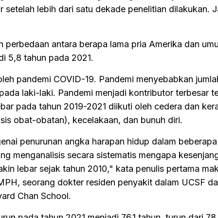
etelah lebih dari satu dekade penelitian dilakukan. Ja
n perbedaan antara berapa lama pria Amerika dan umu
i 5,8 tahun pada 2021.
ng oleh pandemi COVID-19. Pandemi menyebabkan jumla
 pada laki-laki. Pandemi menjadi kontributor terbesar 
bar pada tahun 2019-2021 diikuti oleh cedera dan ke
sis obat-obatan), kecelakaan, dan bunuh diri.
genai penurunan angka harapan hidup dalam beberapa
ang menganalisis secara sistematis mengapa kesenjan
kin lebar sejak tahun 2010," kata penulis pertama ma
 MPH, seorang dokter residen penyakit dalam UCSF d
rvard Chan School.
run pada tahun 2021 menjadi 76,1 tahun, turun dari 78