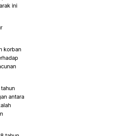
rak ini
r
h korban
terhadap
racunan
 tahun
gan antara
kalah
an
,8 tahun