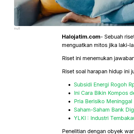
null
Halojatim.com
- Sebuah rise
menguatkan mitos jika laki-l
Riset ini menemukan jawaban 
Riset soal harapan hidup ini
Subsidi Energi Rogoh R
Ini Cara Bikin Kompos 
Pria Berisiko Meningga
Saham-Saham Bank Digi
YLKI : Industri Tembak
Penelitian dengan obyek war