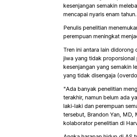
kesenjangan semakin melebar s
mencapai nyaris enam tahun.
Penulis penelitian menemuka
perempuan meningkat menjad
Tren ini antara lain didoro
jiwa yang tidak proporsional
kesenjangan yang semakin le
yang tidak disengaja (overdo
"Ada banyak penelitian men
terakhir, namun belum ada y
laki-laki dan perempuan sema
tersebut, Brandon Yan, MD,
kolaborator penelitian di Ha
Angka harapan hidup di AS tu