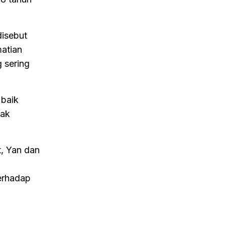
isebut
matian
 sering
 baik
dak
t, Yan dan
erhadap