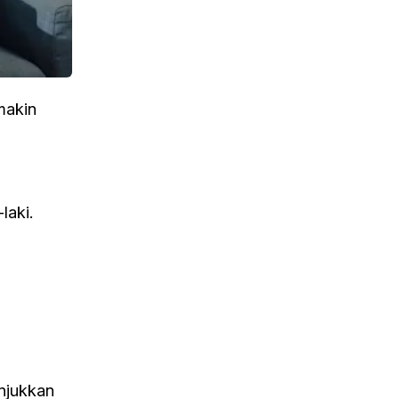
makin
laki.
njukkan