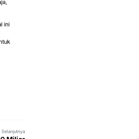
ja,
 ini
untuk
a Selanjutnya