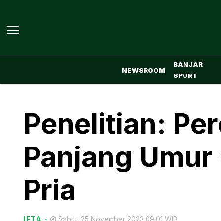
BANJAR
NEWSROOM
SPORT
Penelitian: P
Panjang Umur 
Pria
IFTA
-
Sabtu, 25 November 2023 09:01 WIB