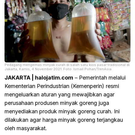
Pedagang mengemas minyak curah di salah satu kios pasar tradisional di
Jakarta, Kamis, 4 November 2021. Foto: Ismail Pohan/TrenAsia
JAKARTA | halojatim.com
– Pemerintah melalui
Kementerian Perindustrian (Kemenperin) resmi
mengeluarkan aturan yang mewajibkan agar
perusahaan produsen minyak goreng juga
menyediakan produk minyak goreng curah. Ini
dilakukan agar harga minyak goreng terjangkau
oleh masyarakat.