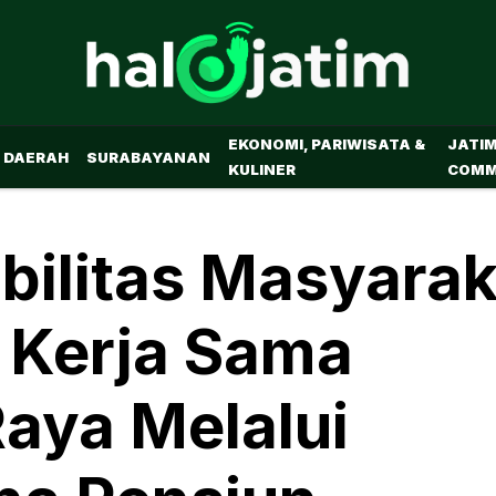
EKONOMI, PARIWISATA &
JATI
DAERAH
SURABAYANAN
KULINER
COMM
bilitas Masyarak
n Kerja Sama
aya Melalui