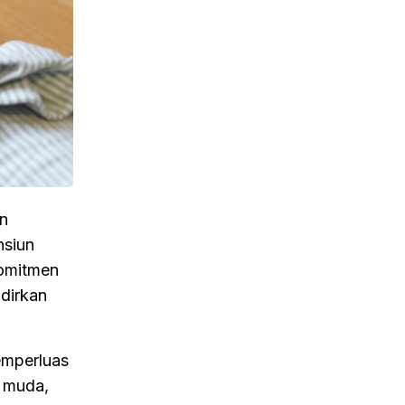
un
nsiun
komitmen
dirkan
emperluas
i muda,