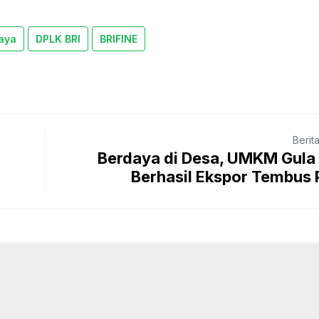
aya
DPLK BRI
BRIFINE
Berit
n
Berdaya di Desa, UMKM Gula 
Berhasil Ekspor Tembus P