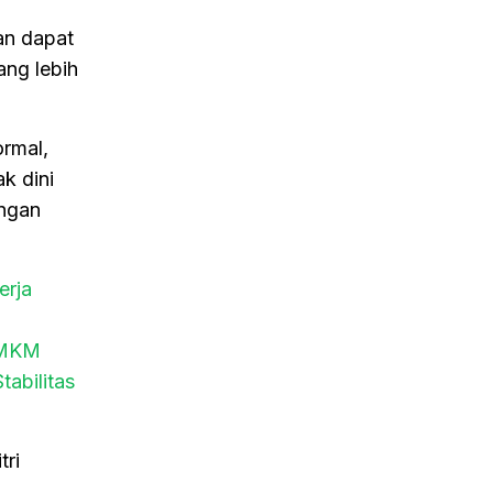
an dapat
ng lebih
ormal,
k dini
ungan
erja
 UMKM
abilitas
tri