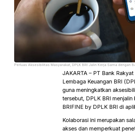
Perluas Aksesibilitas Masyarakat, DPLK BRI Jalin Kerja Sama dengan Ba
JAKARTA – PT Bank Rakyat I
Lembaga Keuangan BRI (DPLK 
guna meningkatkan aksesibil
tersebut, DPLK BRI menjalin
BRIFINE by DPLK BRI di apli
Kolaborasi ini merupakan sa
akses dan memperkuat penetr