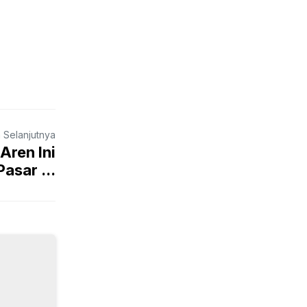
a Selanjutnya
Aren Ini
asar ...