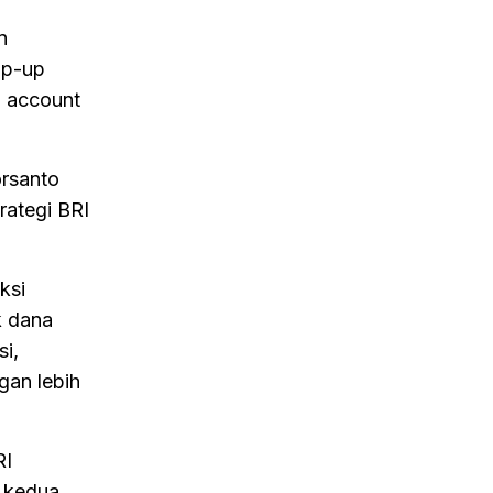
n
op-up
d account
orsanto
rategi BRI
ksi
k dana
si,
gan lebih
RI
t kedua