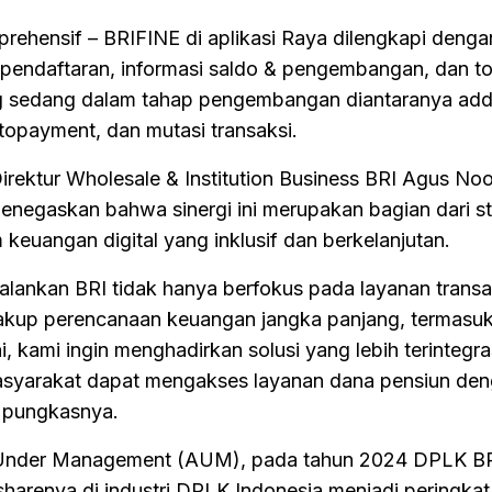
rehensif – BRIFINE di aplikasi Raya dilengkapi denga
k pendaftaran, informasi saldo & pengembangan, dan t
ng sedang dalam tahap pengembangan diantaranya ad
topayment, dan mutasi transaksi.
irektur Wholesale & Institution Business BRI Agus No
enegaskan bahwa sinergi ini merupakan bagian dari st
euangan digital yang inklusif dan berkelanjutan.
ijalankan BRI tidak hanya berfokus pada layanan transa
cakup perencanaan keuangan jangka panjang, termasu
i, kami ingin menghadirkan solusi yang lebih terintegra
syarakat dapat mengakses layanan dana pensiun den
” pungkasnya.
 Under Management (AUM), pada tahun 2024 DPLK B
sharenya di industri DPLK Indonesia menjadi peringka