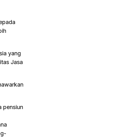
kepada
bih
sia yang
itas Jasa
enawarkan
a pensiun
ana
ng-