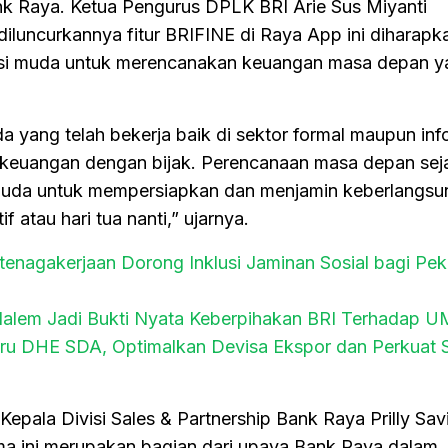
k Raya. Ketua Pengurus DPLK BRI Arie Sus Miyanti
uncurkannya fitur BRIFINE di Raya App ini diharapk
i muda untuk merencanakan keuangan masa depan ya
da yang telah bekerja baik di sektor formal maupun inf
keuangan dengan bijak. Perencanaan masa depan seja
 muda untuk mempersiapkan dan menjamin keberlangs
 atau hari tua nanti,” ujarnya.
tenagakerjaan Dorong Inklusi Jaminan Sosial bagi Pek
Ndalem Jadi Bukti Nyata Keberpihakan BRI Terhadap
ru DHE SDA, Optimalkan Devisa Ekspor dan Perkuat St
epala Divisi Sales & Partnership Bank Raya Prilly Savi
a ini merupakan bagian dari upaya Bank Raya dalam