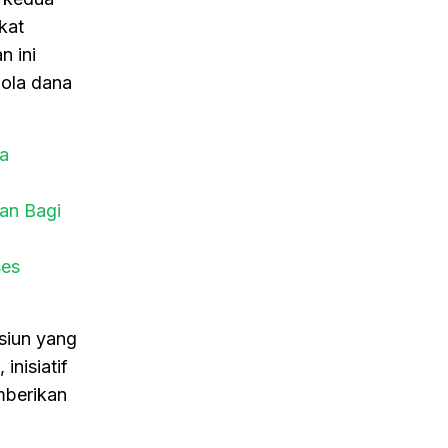
kat
n ini
ola dana
a
an Bagi
ses
siun yang
nisiatif
mberikan