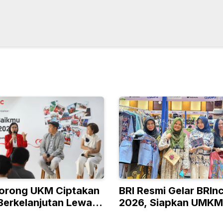
orong UKM Ciptakan
BRI Resmi Gelar BRIn
Berkelanjutan Lewat
2026, Siapkan UMKM
 RISE
Kelas hingga Pasar G