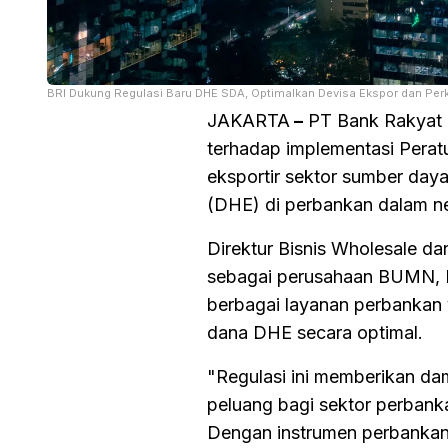
BRI Dukung Regulasi Baru DHE SDA, Optimalkan Devisa Ekspor dan Perku
JAKARTA
–
PT Bank Rakyat 
terhadap implementasi Pera
eksportir sektor sumber da
(DHE) di perbankan dalam ne
Direktur Bisnis Wholesale 
sebagai perusahaan BUMN, B
berbagai layanan perbankan
dana DHE secara optimal.
"Regulasi ini memberikan da
peluang bagi sektor perbank
Dengan instrumen perbankan 