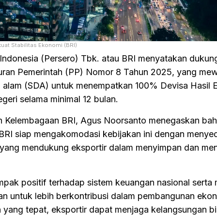
at Stabilitas Ekonomi (BRI)
Indonesia (Persero) Tbk. atau BRI menyatakan dukun
turan Pemerintah (PP) Nomor 8 Tahun 2025, yang mew
ya alam (SDA) untuk menempatkan 100% Devisa Hasil 
geri selama minimal 12 bulan.
dan Kelembagaan BRI, Agus Noorsanto menegaskan ba
RI siap mengakomodasi kebijakan ini dengan menye
 yang mendukung eksportir dalam menyimpan dan men
mpak positif terhadap sistem keuangan nasional sert
an untuk lebih berkontribusi dalam pembangunan ekon
yang tepat, eksportir dapat menjaga kelangsungan bi