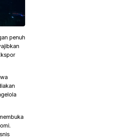
gan penuh
ajibkan
Ekspor
hwa
diakan
gelola
a membuka
omi.
snis