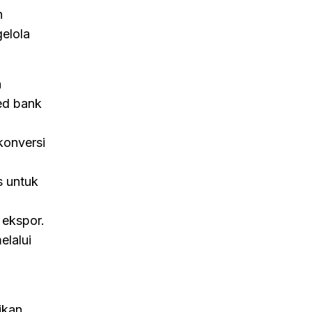
n
elola
n
ted bank
konversi
s untuk
 ekspor.
elalui
ikan