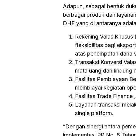
Adapun, sebagai bentuk duku
berbagai produk dan layana
DHE yang di antaranya adala
Rekening Valas Khusus
fleksibilitas bagi eksp
atas penempatan dana v
Transaksi Konversi Vala
mata uang dan lindung nil
Fasilitas Pembiayaan Be
membiayai kegiatan ope
Fasilitas Trade Financ
Layanan transaksi melal
single platform.
“Dengan sinergi antara pemer
implementasi PP No. 8 Tahun