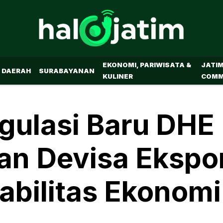
EKONOMI, PARIWISATA &
JATI
DAERAH
SURABAYANAN
KULINER
COMM
gulasi Baru DHE
an Devisa Ekspo
abilitas Ekonomi