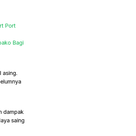
t Port
bako Bagi
 asing.
belumnya
an dampak
daya saing