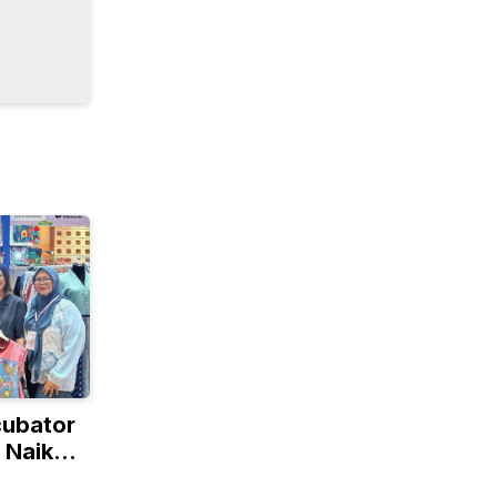
cubator
 Naik
lobal