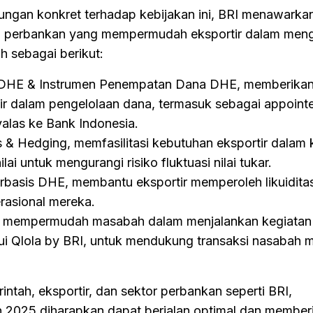
ngan konkret terhadap kebijakan ini, BRI menawarka
n perbankan yang mempermudah eksportir dalam meng
h sebagai berikut:
 DHE & Instrumen Penempatan Dana DHE, memberika
ortir dalam pengelolaan dana, termasuk sebagai appoin
alas ke Bank Indonesia.
s & Hedging, memfasilitasi kebutuhan eksportir dalam 
ai untuk mengurangi risiko fluktuasi nilai tukar.
rbasis DHE, membantu eksportir memperoleh likuidita
rasional mereka.
e , mempermudah masabah dalam menjalankan kegiatan
ui Qlola by BRI, untuk mendukung transaksi nasabah m
intah, eksportir, dan sektor perbankan seperti BRI,
 2025 diharapkan dapat berjalan optimal dan member