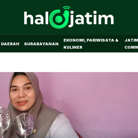
EKONOMI, PARIWISATA &
JATI
DAERAH
SURABAYANAN
KULINER
COMM