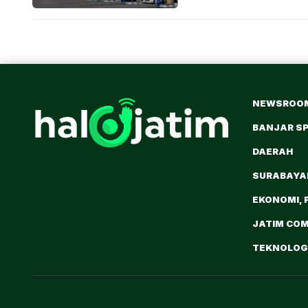
NEWSROO
BANJAR S
DAERAH
SURABAY
EKONOMI, 
JATIM CO
TEKNOLOGI