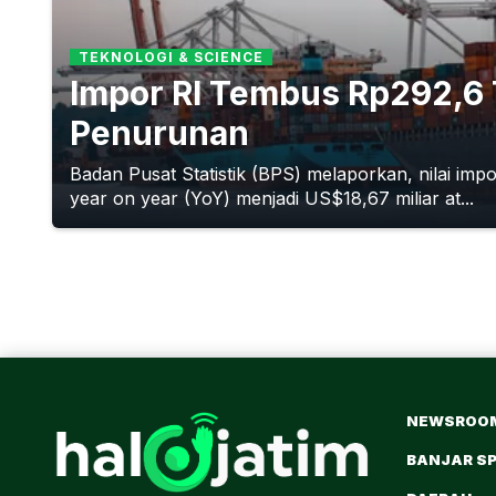
TEKNOLOGI & SCIENCE
Impor RI Tembus Rp292,6 
Penurunan
Badan Pusat Statistik (BPS) melaporkan, nilai im
year on year (YoY) menjadi US$18,67 miliar at...
NEWSROO
BANJAR S