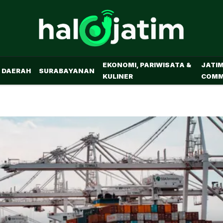
EKONOMI, PARIWISATA &
JATI
DAERAH
SURABAYANAN
KULINER
COMM