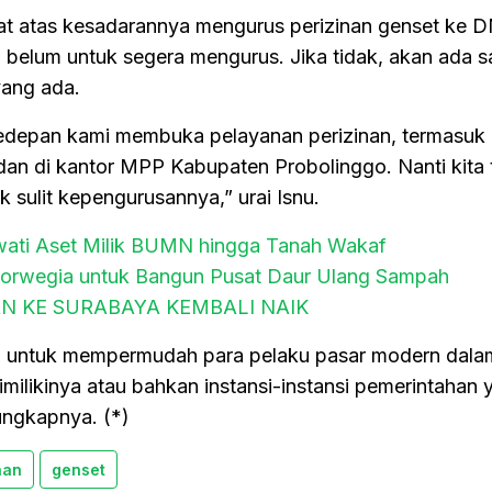
at atas kesadarannya mengurus perizinan genset ke
elum untuk segera mengurus. Jika tidak, akan ada s
yang ada.
 kedepan kami membuka pelayanan perizinan, termasuk 
an di kantor MPP Kabupaten Probolinggo. Nanti kita 
ak sulit kepengurusannya,” urai Isnu.
ewati Aset Milik BUMN hingga Tanah Wakaf
rwegia untuk Bangun Pusat Daur Ulang Sampah
N KE SURABAYA KEMBALI NAIK
n untuk mempermudah para pelaku pasar modern dala
imilikinya atau bahkan instansi-instansi pemerintahan 
 ungkapnya. (*)
nan
genset