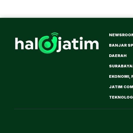
NEWSROO
BANJAR S
DAERAH
SURABAY
EKONOMI, 
JATIM CO
TEKNOLOGI