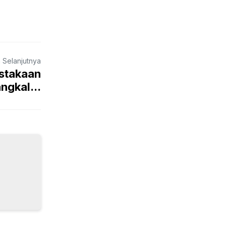
a Selanjutnya
ustakaan
ngkal...