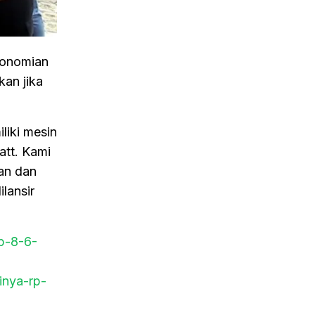
konomian
an jika
liki mesin
att. Kami
an dan
lansir
rp-8-6-
inya-rp-