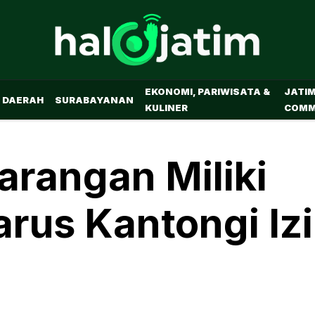
EKONOMI, PARIWISATA &
JATI
DAERAH
SURABAYANAN
KULINER
COMM
arangan Miliki
arus Kantongi Iz