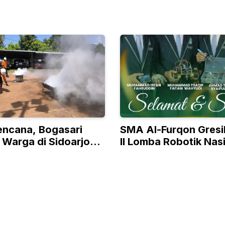
encana, Bogasari
SMA Al-Furqon Gresi
 Warga di Sidoarjo
II Lomba Robotik Nas
ebakaran