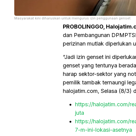
Masyarakat kini diharuskan untuk mengurus izin penggunaan genset.
PROBOLINGGO, Halojatim.
dan Pembangunan DPMPTSP Pr
perizinan mutlak diperlukan 
“Jadi izin genset ini diperl
genset yang tentunya berada
harap sektor-sektor yang no
pemilik tambak ternaungi lega
halojatim.com, Selasa (8/3) 
https://halojatim.com/r
juta
https://halojatim.com/r
7-m-ini-lokasi-asetnya