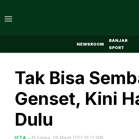
BANJAR
NEWSROOM
SPORT
Tak Bisa Semb
Genset, Kini H
Dulu
IFTA
-
Selasa, 08 Maret 2022 19:23 WIB