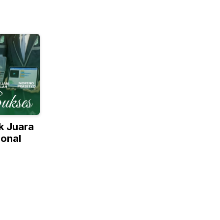
k Juara
ional