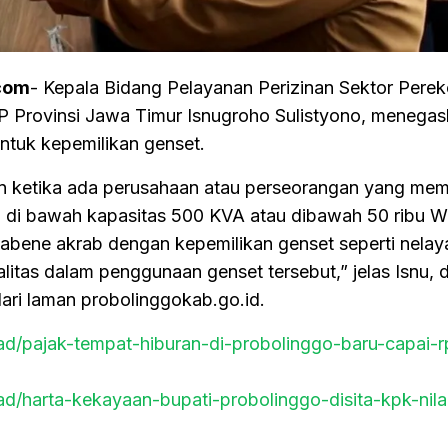
com
- Kepala Bidang Pelayanan Perizinan Sektor Pere
ovinsi Jawa Timur Isnugroho Sulistyono, menegask
untuk kepemilikan genset.
ukan ketika ada perusahaan atau perseorangan yang memi
 di bawah kapasitas 500 KVA atau dibawah 50 ribu W
tabene akrab dengan kepemilikan genset seperti nelay
litas dalam penggunaan genset tersebut,” jelas Isnu, di
dari laman probolinggokab.go.id.
ead/pajak-tempat-hiburan-di-probolinggo-baru-capai-
ead/harta-kekayaan-bupati-probolinggo-disita-kpk-nila