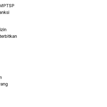
 DMPTSP
anksi
izin
terbitkan
m
yang