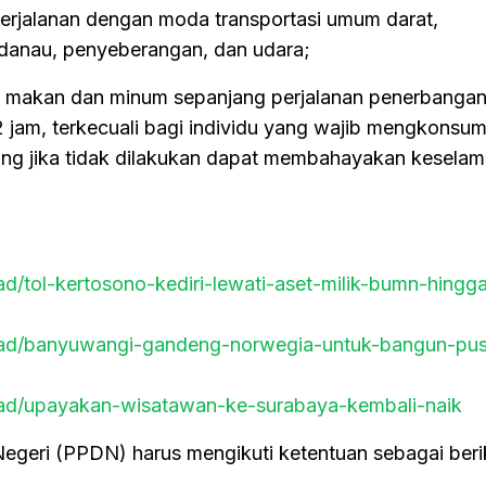
erjalanan dengan moda transportasi umum darat,
, danau, penyeberangan, dan udara;
k makan dan minum sepanjang perjalanan penerbangan
2 jam, terkecuali bagi individu yang wajib mengkonsum
ng jika tidak dilakukan dapat membahayakan keselam
ead/tol-kertosono-kediri-lewati-aset-milik-bumn-hingg
read/banyuwangi-gandeng-norwegia-untuk-bangun-pus
read/upayakan-wisatawan-ke-surabaya-kembali-naik
Negeri (PPDN) harus mengikuti ketentuan sebagai beri