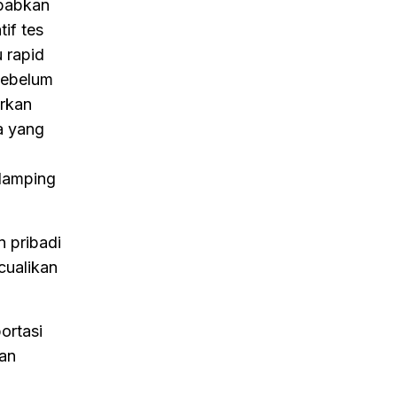
ebabkan
if tes
 rapid
sebelum
irkan
a yang
damping
 pribadi
cualikan
ortasi
dan