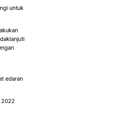
ngi untuk
lakukan
daklanjuti
dengan
at edaran
r 2022