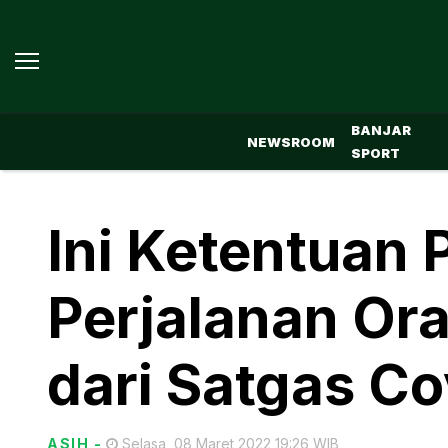
BANJAR
NEWSROOM
SPORT
Ini Ketentuan 
Perjalanan Or
dari Satgas Co
ASIH
-
Selasa, 08 Maret 2022 19:26 WIB