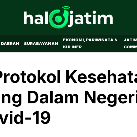
EKONOMI, PARIWISATA &
JATI
DAERAH
SURABAYANAN
KULINER
COMM
Protokol Keseha
ang Dalam Neger
vid-19