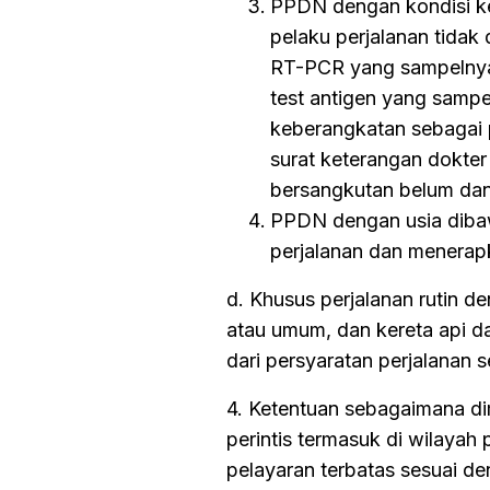
PPDN dengan kondisi k
pelaku perjalanan tidak
RT-PCR yang sampelnya 
test antigen yang samp
keberangkatan sebagai 
surat keterangan dokte
bersangkutan belum dan/
PPDN dengan usia diba
perjalanan dan menerapk
d. Khusus perjalanan rutin 
atau umum, dan kereta api d
dari persyaratan perjalanan 
4. Ketentuan sebagaimana di
perintis termasuk di wilayah 
pelayaran terbatas sesuai d