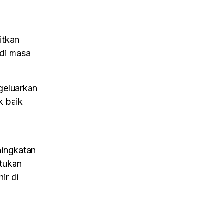
itkan
 di masa
ngeluarkan
k baik
ningkatan
ntukan
ir di