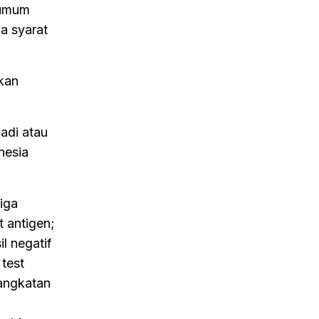
 umum
a syarat
kan
adi atau
nesia
iga
t antigen;
l negatif
test
angkatan