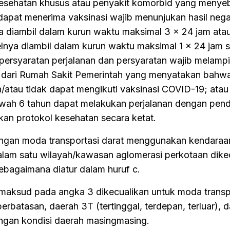
esehatan khusus atau penyakit komorbid yang meny
 dapat menerima vaksinasi wajib menunjukan hasil negat
diambil dalam kurun waktu maksimal 3 x 24 jam atau
elnya diambil dalam kurun waktu maksimal 1 x 24 jam 
persyaratan perjalanan dan persyaratan wajib melamp
r dari Rumah Sakit Pemerintah yang menyatakan bahw
atau tidak dapat mengikuti vaksinasi COVID-19; atau
wah 6 tahun dapat melakukan perjalanan dengan pen
an protokol kesehatan secara ketat.
dengan moda transportasi darat menggunakan kendaraan
alam satu wilayah/kawasan aglomerasi perkotaan dike
sebagaimana diatur dalam huruf c.
maksud pada angka 3 dikecualikan untuk moda transp
perbatasan, daerah 3T (tertinggal, terdepan, terluar), 
engan kondisi daerah masingmasing.