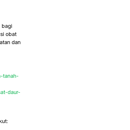
 bagi
si obat
atan dan
a-tanah-
at-daur-
kut: