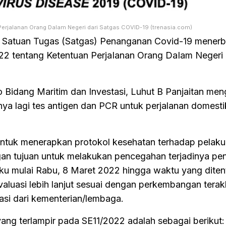
 Perjalanan Orang Dalam Negeri dari Satgas COVID-19 (trenasia.com)
- Satuan Tugas (Satgas) Penanganan Covid-19 menerb
22 tentang Ketentuan PerjaIanan Orang DaIam Negeri
o Bidang Maritim dan Investasi, Luhut B Panjaitan me
nya lagi tes antigen dan PCR untuk perjalanan domesti
untuk menerapkan protokol kesehatan terhadap pelaku
gan tujuan untuk melakukan pencegahan terjadinya pe
aku mulai Rabu, 8 Maret 2022 hingga waktu yang dite
luasi lebih lanjut sesuai dengan perkembangan terakh
asi dari kementerian/lembaga.
ang terlampir pada SE11/2022 adalah sebagai berikut: