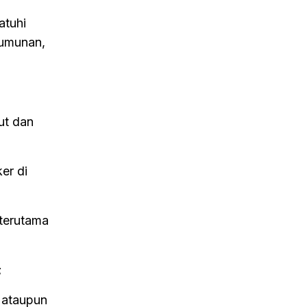
atuhi
rumunan,
ut dan
er di
 terutama
;
n ataupun