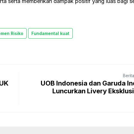
erta serta memberikan dampak positif yang luas bagi s
men Risiko
Fundamental kuat
Berit
TUK
UOB Indonesia dan Garuda I
Luncurkan Livery Eksklusi