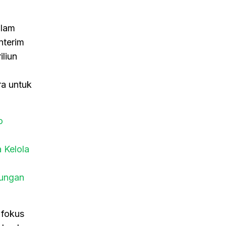
alam
nterim
liun
a untuk
o
 Kelola
kungan
 fokus