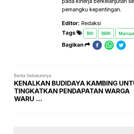
pada kinerja berkelanjutan s
pemangku kepentingan.
Editor:
Redaksi
Tags
BRI
BBRI
Manaje
Bagikan
Berita Sebelumnya
KENALKAN BUDIDAYA KAMBING UN
TINGKATKAN PENDAPATAN WARGA
WARU ...