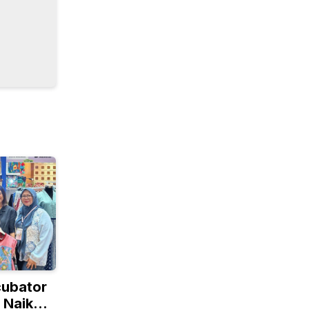
cubator
 Naik