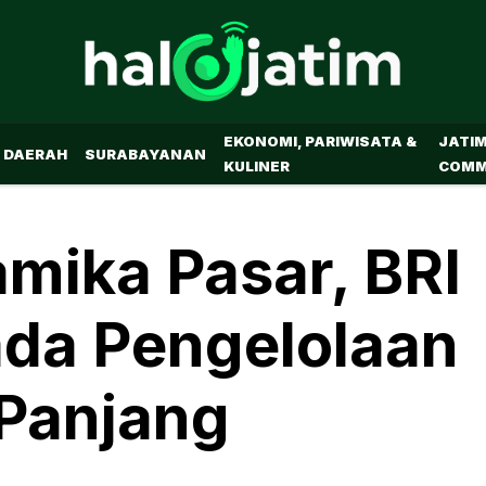
EKONOMI, PARIWISATA &
JATI
DAERAH
SURABAYANAN
KULINER
COMM
mika Pasar, BRI
ada Pengelolaan
 Panjang