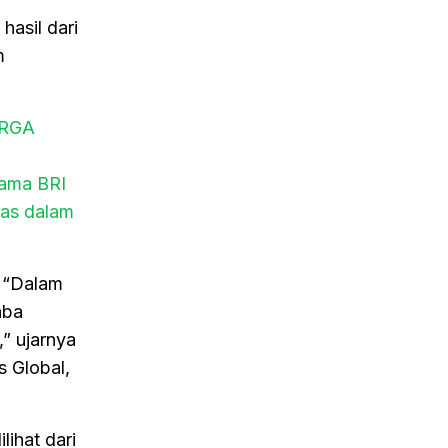
hasil dari
m
ARGA
tama BRI
tas dalam
. “Dalam
aba
,” ujarnya
s Global,
lihat dari