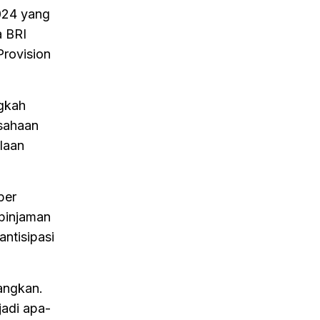
024 yang
a BRI
Provision
ngkah
usahaan
laan
per
 pinjaman
ntisipasi
angkan.
jadi apa-