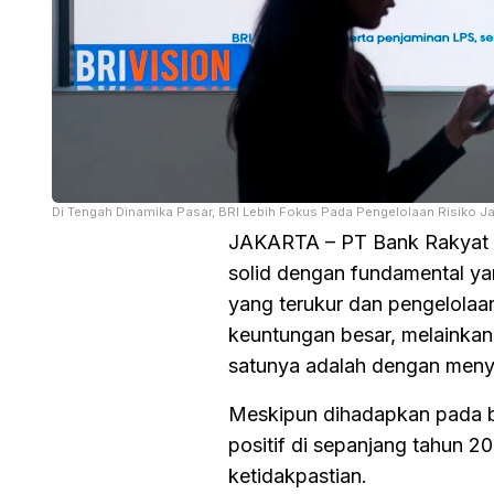
Di Tengah Dinamika Pasar, BRI Lebih Fokus Pada Pengelolaan Risiko J
JAKARTA – PT Bank Rakyat In
solid dengan fundamental ya
yang terukur dan pengelolaan
keuntungan besar, melainkan 
satunya adalah dengan men
Meskipun dihadapkan pada b
positif di sepanjang tahun 
ketidakpastian.