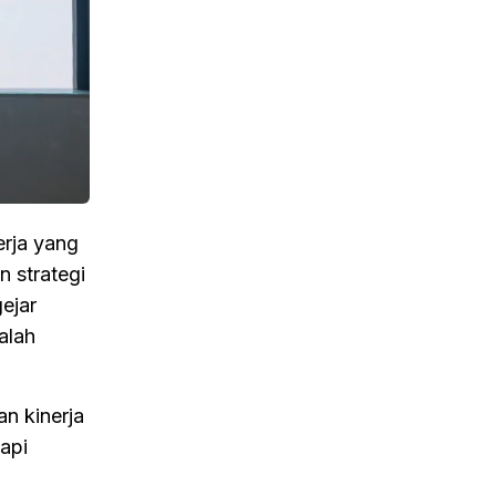
erja yang
 strategi
ejar
alah
n kinerja
api