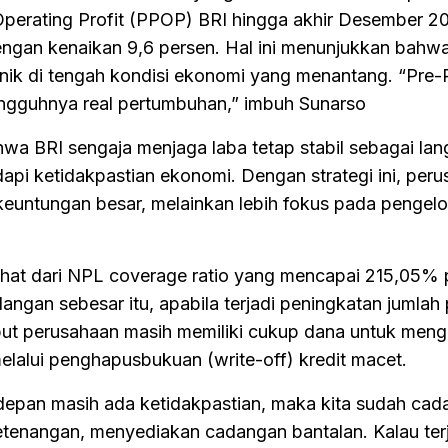
Operating Profit (PPOP) BRI hingga akhir Desember 2
ngan kenaikan 9,6 persen. Hal ini menunjukkan bahw
nik di tengah kondisi ekonomi yang menantang. “Pre-
sungguhnya real pertumbuhan,” imbuh Sunarso
wa BRI sengaja menjaga laba tetap stabil sebagai la
api ketidakpastian ekonomi. Dengan strategi ini, per
keuntungan besar, melainkan lebih fokus pada pengelo
rlihat dari NPL coverage ratio yang mencapai 215,05% 
gan sebesar itu, apabila terjadi peningkatan jumlah
t perusahaan masih memiliki cukup dana untuk menga
elalui penghapusbukuan (write-off) kredit macet.
pan masih ada ketidakpastian, maka kita sudah cad
tenangan, menyediakan cadangan bantalan. Kalau ter