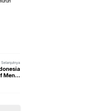
eluruh
a Selanjutnya
ndonesia
f Men...