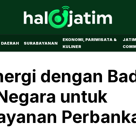
EKONOMI, PARIWISATA &
JATI
DAERAH
SURABAYANAN
KULINER
COMM
inergi dengan Ba
Negara untuk
Layanan Perbank