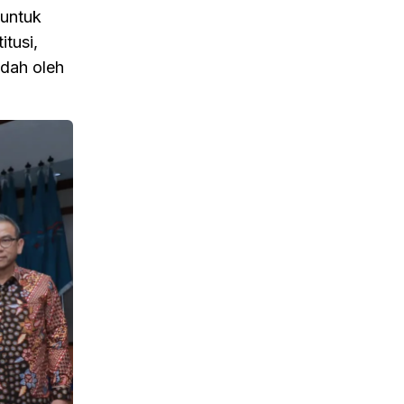
 untuk
tusi,
udah oleh