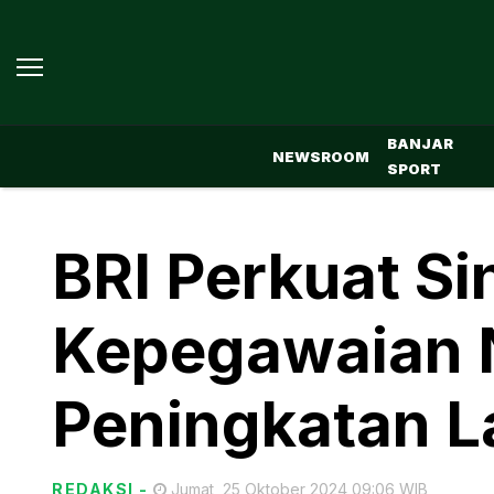
BANJAR
NEWSROOM
SPORT
BRI Perkuat S
Kepegawaian 
Peningkatan 
REDAKSI
-
Jumat, 25 Oktober 2024 09:06 WIB