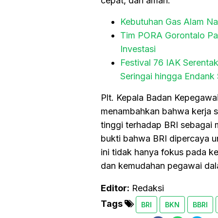
cepat, dan aman.
Kebutuhan Gas Alam Nai
Tim PORA Gorontalo Pas
Investasi
Festival 76 IAK Serenta
Seringai hingga Endank
Plt. Kepala Badan Kepegawa
menambahkan bahwa kerja s
tinggi terhadap BRI sebagai 
bukti bahwa BRI dipercaya u
ini tidak hanya fokus pada k
dan kemudahan pegawai dala
Editor:
Redaksi
Tags
BRI
BKN
BBRI