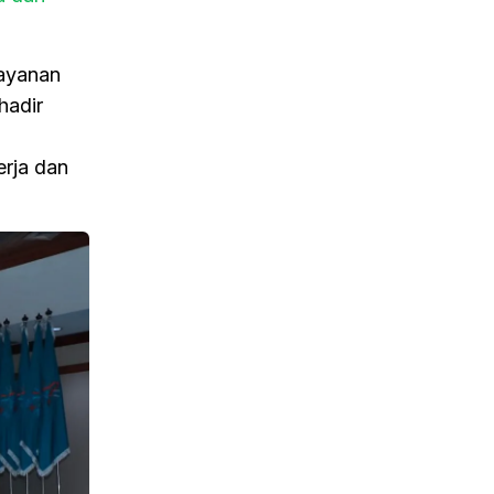
layanan
hadir
erja dan