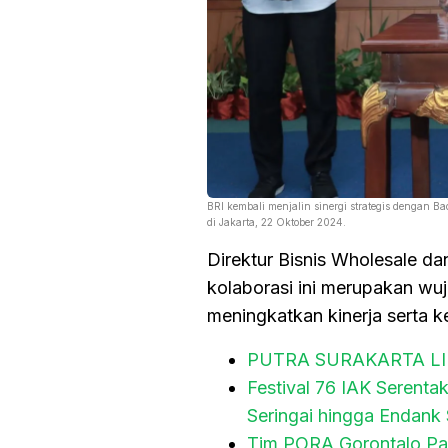
BRI kembali menjalin sinergi strategis dengan
di Jakarta, 22 Oktober 2024.
Direktur Bisnis Wholesale 
kolaborasi ini merupakan w
meningkatkan kinerja serta 
PUTRA SURAKARTA L
Festival 76 IAK Serenta
Seringai hingga Endank
Tim PORA Gorontalo Pas