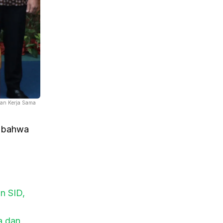
ian Kerja Sama
n bahwa
n SID,
a dan