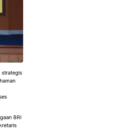
strategis
ahaman
ses
agaan BRI
retaris