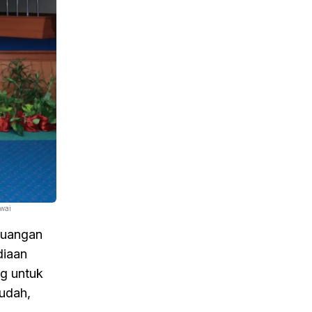
wai
euangan
diaan
ng untuk
udah,