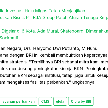
k, Investasi Hulu Migas Tetap Menjanjikan
tikan Bisnis PT BJA Group Patuh Aturan Tenaga Kerj
k Digelar di 6 Kota, Ada Mural, Skateboard, Dimeriahka
 Soekamti
ian Negara, Drs. Haryomo Dwi Putranto, M.Hum.,
ama dengan BRI ini kembali membuktikan kepercayaa
mitra strategis. "Terpilihnya BRI sebagai mitra kami m
ntuk mendukung peningkatan kinerja BKN. Peningkata
ebutuhan BKN sebagai institusi, tetapi juga untuk kese
m mengakses fasilitas perbankan," ungkapnya.
layanan perbankan
CMS
qlola
Qlola by BRI