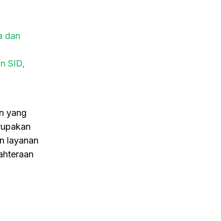
a dan
n SID,
n yang
erupakan
n layanan
jahteraan