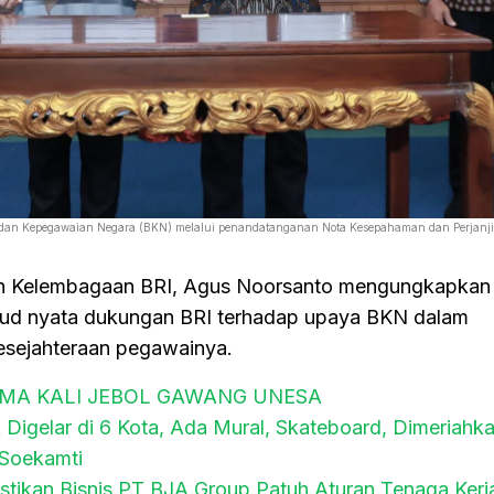
 Badan Kepegawaian Negara (BKN) melalui penandatanganan Nota Kesepahaman dan Perjanj
dan Kelembagaan BRI, Agus Noorsanto mengungkapka
ujud nyata dukungan BRI terhadap upaya BKN dalam
kesejahteraan pegawainya.
IMA KALI JEBOL GAWANG UNESA
k Digelar di 6 Kota, Ada Mural, Skateboard, Dimeriahka
 Soekamti
tikan Bisnis PT BJA Group Patuh Aturan Tenaga Kerj