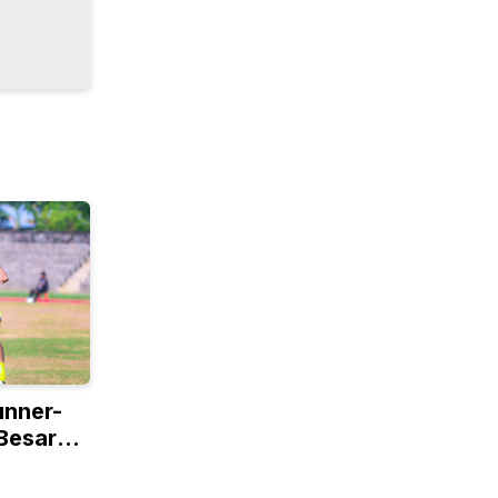
unner-
 Besar