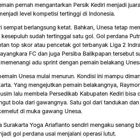
main pernah mengantarkan Persik Kediri menjadi juara
njadi level kompetisi tertinggi di Indonesia.
ri sempat berlangsung ketat. Bahkan, Unesa tetap me
kesepuluh sudah tertinggal satu gol. Gol perdana Put
an top skor atau pencetak gol terbanyak Liga 2 Indr
ayangkara FC dan juga Persiba Balikpapan tersebut s
 memenangi adu sprint dengan pemain belakang Unes
pemain Unesa mulai menurun. Kondisi ini mampu dima
akarta. Yang mengejutkan pemain belakangnya, Raymo
sim lalu membela Persedikab Kabupaten Kediri bisa d
t bola dari gawangnya. Satu gol dari tandukan dan 
kemelut di muka gawang Unesa.
a Surakarta Yoga Ariafianto sendiri mengaku senang b
jadi gol perdana usai menjalani operasi lutut.