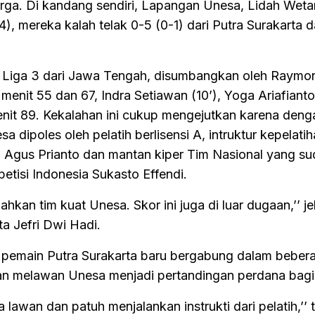
ga. Di kandang sendiri, Lapangan Unesa, Lidah Weta
), mereka kalah telak 0-5 (0-1) dari Putra Surakarta 
im Liga 3 dari Jawa Tengah, disumbangkan oleh Raymo
enit 55 dan 67, Indra Setiawan (10’), Yoga Ariafianto 
enit 89. Kekalahan ini cukup mengejutkan karena deng
 dipoles oleh pelatih berlisensi A, intruktur kepelati
 Agus Prianto dan mantan kiper Tim Nasional yang s
tisi Indonesia Sukasto Effendi.
hkan tim kuat Unesa. Skor ini juga di luar dugaan,’’ je
ta Jefri Dwi Hadi.
pemain Putra Surakarta baru bergabung dalam bebera
ngan melawan Unesa menjadi pertandingan perdana bag
a lawan dan patuh menjalankan instrukti dari pelatih,’’ 