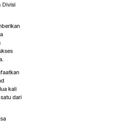
 Divisi
mberikan
ra
a
ukses
a.
nfaatkan
nd
ua kali
satu dari
isa