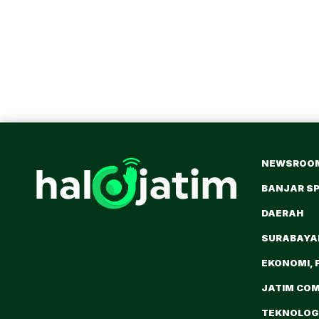
NEWSROO
BANJAR S
DAERAH
SURABAY
EKONOMI, 
JATIM CO
TEKNOLOGI