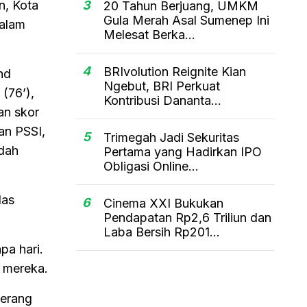
n, Kota
3
20 Tahun Berjuang, UMKM
Gula Merah Asal Sumenep Ini
dalam
Melesat Berka...
4
BRIvolution Reignite Kian
nd
Ngebut, BRI Perkuat
(76’),
Kontribusi Dananta...
an skor
han PSSI,
5
Trimegah Jadi Sekuritas
udah
Pertama yang Hadirkan IPO
Obligasi Online...
las
6
Cinema XXI Bukukan
Pendapatan Rp2,6 Triliun dan
Laba Bersih Rp201...
pa hari.
i mereka.
terang