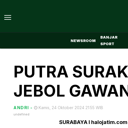
BANJAR
NEWSROOM
SPORT
PUTRA SURAK
JEBOL GAWA
ANDRI
-
Kamis, 24 Oktober 2024 21:55 WIB
undefined
SURABAYA I halojatim.com