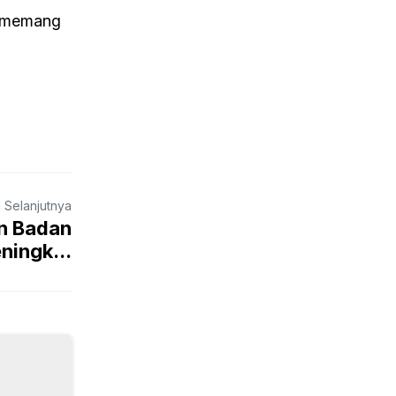
ng memang
a Selanjutnya
an Badan
ningk...