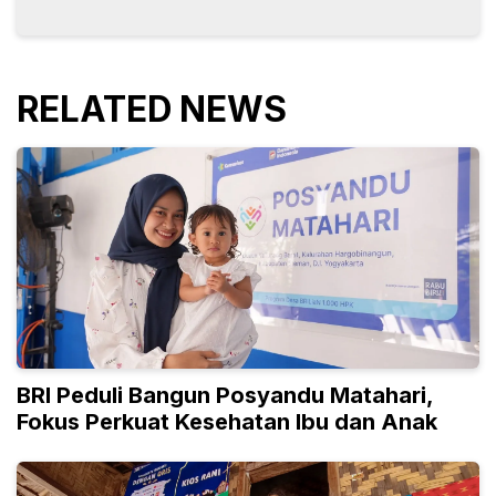
RELATED NEWS
BRI Peduli Bangun Posyandu Matahari,
Fokus Perkuat Kesehatan Ibu dan Anak