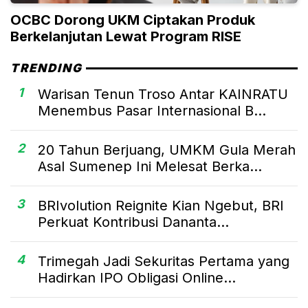
OCBC Dorong UKM Ciptakan Produk
Berkelanjutan Lewat Program RISE
TRENDING
1
Warisan Tenun Troso Antar KAINRATU
Menembus Pasar Internasional B...
2
20 Tahun Berjuang, UMKM Gula Merah
Asal Sumenep Ini Melesat Berka...
3
BRIvolution Reignite Kian Ngebut, BRI
Perkuat Kontribusi Dananta...
4
Trimegah Jadi Sekuritas Pertama yang
Hadirkan IPO Obligasi Online...