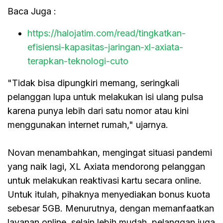
Baca Juga :
https://halojatim.com/read/tingkatkan-
efisiensi-kapasitas-jaringan-xl-axiata-
terapkan-teknologi-cuto
"Tidak bisa dipungkiri memang, seringkali
pelanggan lupa untuk melakukan isi ulang pulsa
karena punya lebih dari satu nomor atau kini
menggunakan internet rumah," ujarnya.
Novan menambahkan, mengingat situasi pandemi
yang naik lagi, XL Axiata mendorong pelanggan
untuk melakukan reaktivasi kartu secara online.
Untuk itulah, pihaknya menyediakan bonus kuota
sebesar 5GB. Menurutnya, dengan memanfaatkan
layanan online, selain lebih mudah, pelanggan juga