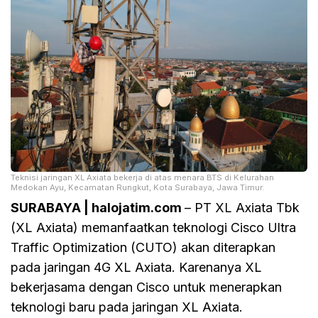
Teknisi jaringan XL Axiata bekerja di atas menara BTS di Kelurahan
Medokan Ayu, Kecamatan Rungkut, Kota Surabaya, Jawa Timur.
SURABAYA | halojatim.com
– PT XL Axiata Tbk
(XL Axiata) memanfaatkan teknologi Cisco Ultra
Traffic Optimization (CUTO) akan diterapkan
pada jaringan 4G XL Axiata. Karenanya XL
bekerjasama dengan Cisco untuk menerapkan
teknologi baru pada jaringan XL Axiata.