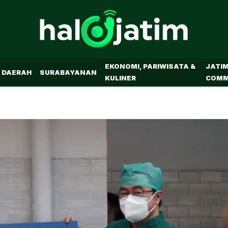
EKONOMI, PARIWISATA &
JATI
DAERAH
SURABAYANAN
KULINER
COMM