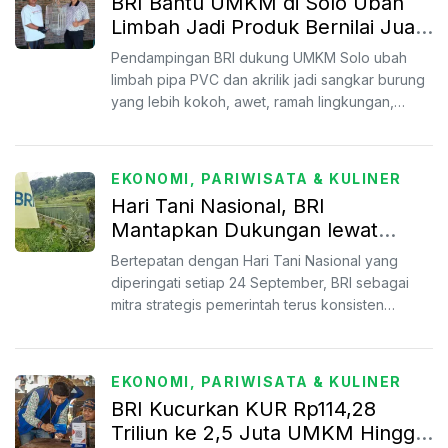
BRI Bantu UMKM di Solo Ubah
Limbah Jadi Produk Bernilai Jual
Tinggi
Pendampingan BRI dukung UMKM Solo ubah
limbah pipa PVC dan akrilik jadi sangkar burung
yang lebih kokoh, awet, ramah lingkungan,
sekaligus bernilai ek...
EKONOMI, PARIWISATA & KULINER
Hari Tani Nasional, BRI
Mantapkan Dukungan lewat
Akses Pembiayaan dan
Bertepatan dengan Hari Tani Nasional yang
Pemberdayaan Petani
diperingati setiap 24 September, BRI sebagai
mitra strategis pemerintah terus konsisten
mendukung petani mel...
EKONOMI, PARIWISATA & KULINER
BRI Kucurkan KUR Rp114,28
Triliun ke 2,5 Juta UMKM Hingga