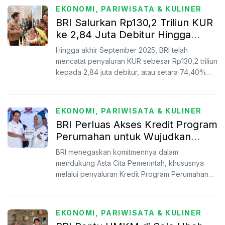
EKONOMI, PARIWISATA & KULINER
BRI Salurkan Rp130,2 Triliun KUR
ke 2,84 Juta Debitur Hingga
September 2025
Hingga akhir September 2025, BRI telah
mencatat penyaluran KUR sebesar Rp130,2 triliun
kepada 2,84 juta debitur, atau setara 74,40%
dari total alokasi...
EKONOMI, PARIWISATA & KULINER
BRI Perluas Akses Kredit Program
Perumahan untuk Wujudkan
Program 3 Juta Rumah
BRI menegaskan komitmennya dalam
mendukung Asta Cita Pemerintah, khususnya
melalui penyaluran Kredit Program Perumahan
(KPP).
EKONOMI, PARIWISATA & KULINER