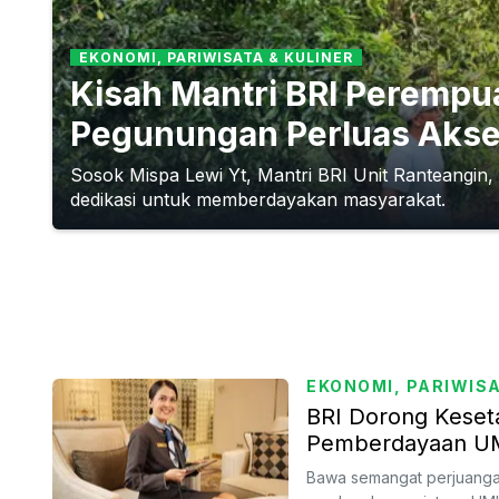
EKONOMI, PARIWISATA & KULINER
Kisah Mantri BRI Perempu
Pegunungan Perluas Aks
Sosok Mispa Lewi Yt, Mantri BRI Unit Ranteangin
dedikasi untuk memberdayakan masyarakat.
EKONOMI, PARIWISA
BRI Dorong Keset
Pemberdayaan 
Bawa semangat perjuangan