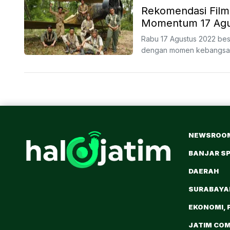
Rekomendasi Fil
Momentum 17 Agu
Rabu 17 Agustus 2022 be
dengan momen kebangsaan i
NEWSROO
BANJAR S
DAERAH
SURABAY
EKONOMI, 
JATIM CO