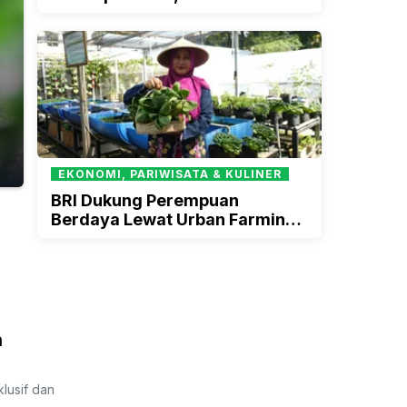
Keuangan di Wilayah 3T
EKONOMI, PARIWISATA & KULINER
BRI Dukung Perempuan
Berdaya Lewat Urban Farming
Program BRInita
n
lusif dan