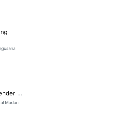
ang
pengusaha
ender di
nal Madani