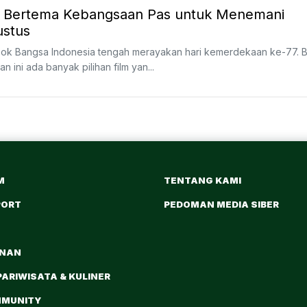
m Bertema Kebangsaan Pas untuk Menemani
stus
sok Bangsa Indonesia tengah merayakan hari kemerdekaan ke-77. 
ni ada banyak pilihan film yan...
M
TENTANG KAMI
PORT
PEDOMAN MEDIA SIBER
ANAN
PARIWISATA & KULINER
MMUNITY