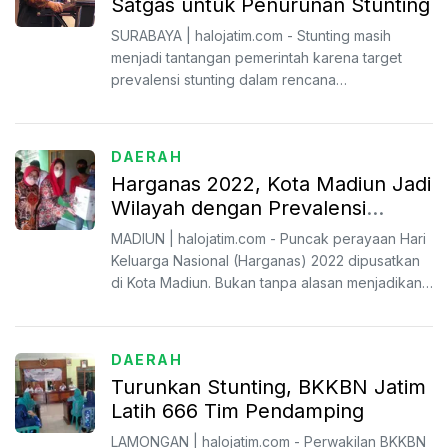
Satgas untuk Penurunan Stunting
SURABAYA | halojatim.com - Stunting masih
menjadi tantangan pemerintah karena target
prevalensi stunting dalam rencana
pembangunan jangka menengah nas...
DAERAH
Harganas 2022, Kota Madiun Jadi
Wilayah dengan Prevalensi
Stunting Terendah
MADIUN | halojatim.com - Puncak perayaan Hari
Keluarga Nasional (Harganas) 2022 dipusatkan
di Kota Madiun. Bukan tanpa alasan menjadikan
Kota Madiun ...
DAERAH
Turunkan Stunting, BKKBN Jatim
Latih 666 Tim Pendamping
LAMONGAN | halojatim.com - Perwakilan BKKBN