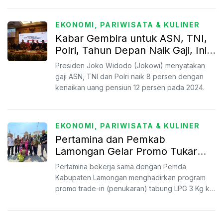
EKONOMI, PARIWISATA & KULINER
Kabar Gembira untuk ASN, TNI,
Polri, Tahun Depan Naik Gaji, Ini
Rinciannya
Presiden Joko Widodo (Jokowi) menyatakan
gaji ASN, TNI dan Polri naik 8 persen dengan
kenaikan uang pensiun 12 persen pada 2024.
EKONOMI, PARIWISATA & KULINER
Pertamina dan Pemkab
Lamongan Gelar Promo Tukar
Tabung LPG Melon dengan Pink
Pertamina bekerja sama dengan Pemda
untuk ASN
Kabupaten Lamongan menghadirkan program
promo trade-in (penukaran) tabung LPG 3 Kg ke
Bright Gas bertajuk "ASN Ban...