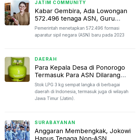
JATIM COMMUNITY
Kabar Gembira, Ada Lowongan
572.496 tenaga ASN, Guru
hingga Tenaga Kesehatan, Dibuka
Pemerintah menetapkan 572.496 formasi
Mulai September
aparatur sipil negara (ASN) baru pada 2023
DAERAH
Para Kepala Desa di Ponorogo
Termasuk Para ASN Dilarang
Pakai gas LPG 3 Kg
Stok LPG 3 kg sempat langka di berbagai
daerah di Indonesia, termasuk juga di wilayah
Jawa Timur (Jatim).
SURABAYANAN
Anggaran Membengkak, Jokowi
Hapus Tenaga Non-ASN