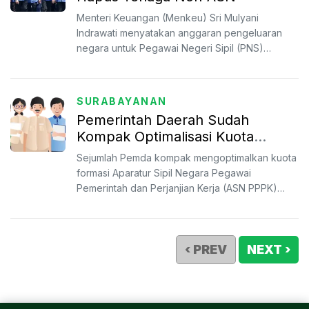
Menteri Keuangan (Menkeu) Sri Mulyani
Indrawati menyatakan anggaran pengeluaran
negara untuk Pegawai Negeri Sipil (PNS)
membengkak karena adanya kenai...
SURABAYANAN
Pemerintah Daerah Sudah
Kompak Optimalisasi Kuota
Formasi Guru ASN PPPK 2023
Sejumlah Pemda kompak mengoptimalkan kuota
formasi Aparatur Sipil Negara Pegawai
Pemerintah dan Perjanjian Kerja (ASN PPPK)
Jabatan Fungsional Guru Ta...
‹ PREV
NEXT ›