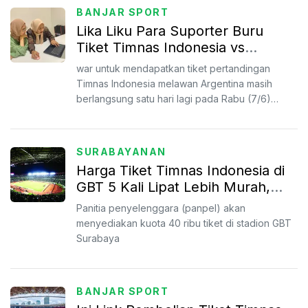
BANJAR SPORT
Lika Liku Para Suporter Buru
Tiket Timnas Indonesia vs
Argentina, 'Tinggal Bayar, Tapi
war untuk mendapatkan tiket pertandingan
Gagal'
Timnas Indonesia melawan Argentina masih
berlangsung satu hari lagi pada Rabu (7/6)
besok pukul 12.00 WIB.
SURABAYANAN
Harga Tiket Timnas Indonesia di
GBT 5 Kali Lipat Lebih Murah,
Pemkot Surabaya Diminta Jaga
Panitia penyelenggara (panpel) akan
Fasilitas Stadion
menyediakan kuota 40 ribu tiket di stadion GBT
Surabaya
BANJAR SPORT