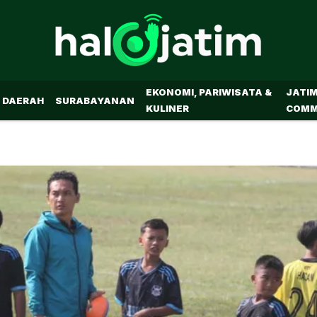
EKONOMI, PARIWISATA &
JATI
DAERAH
SURABAYANAN
KULINER
COMM