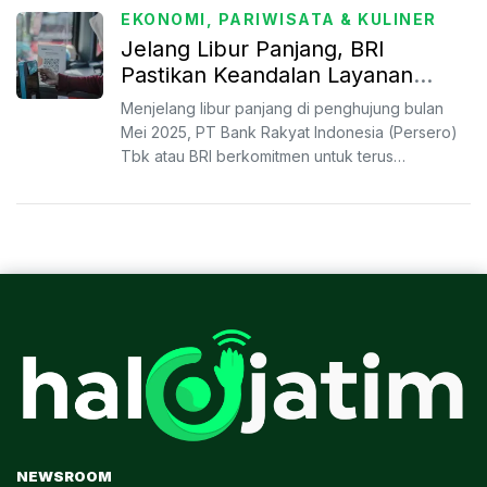
EKONOMI, PARIWISATA & KULINER
Jelang Libur Panjang, BRI
Pastikan Keandalan Layanan
Lewat 1,19 Juta AgenBRILink, 742
Menjelang libur panjang di penghujung bulan
Ribu Jaringan E-Channel dan
Mei 2025, PT Bank Rakyat Indonesia (Persero)
Super App BRImo
Tbk atau BRI berkomitmen untuk terus
memastikan kesiapan laya...
NEWSROOM