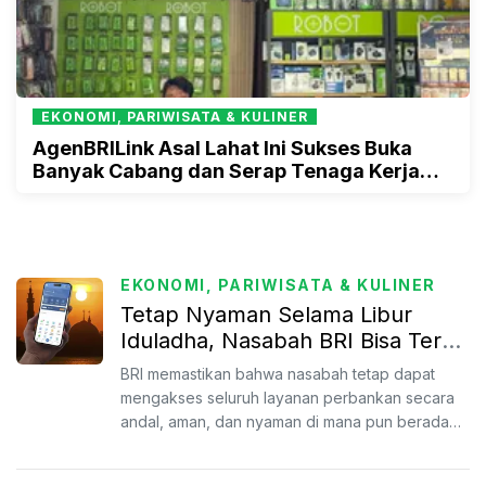
EKONOMI, PARIWISATA & KULINER
AgenBRILink Asal Lahat Ini Sukses Buka
Banyak Cabang dan Serap Tenaga Kerja
Lokal
EKONOMI, PARIWISATA & KULINER
Tetap Nyaman Selama Libur
Iduladha, Nasabah BRI Bisa Terus
Transaksi Melalui Layanan Digital
BRI memastikan bahwa nasabah tetap dapat
Hingga Layanan Weekend
mengakses seluruh layanan perbankan secara
Banking
andal, aman, dan nyaman di mana pun berada
selama periode libur pa...