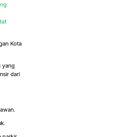
ing
tat
ngan Kota
g yang
sir dari
tawan.
uk.
 parkir.