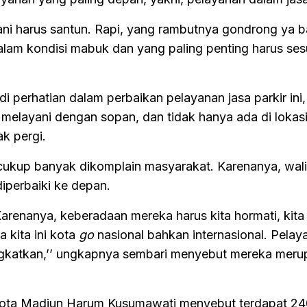
yani harus santun. Rapi, yang rambutnya gondrong ya 
alam kondisi mabuk dan yang paling penting harus ses
i perhatian dalam perbaikan pelayanan jasa parkir ini,
n, melayani dengan sopan, dan tidak hanya ada di lokas
k pergi.
cukup banyak dikomplain masyarakat. Karenanya, wal
iperbaiki ke depan.
Karenanya, keberadaan mereka harus kita hormati, kita 
 kita ini kota
go
nasional bahkan internasional. Pelay
ingkatkan,’’ ungkapnya sembari menyebut mereka mer
ota Madiun Harum Kusumawati menyebut terdapat 240