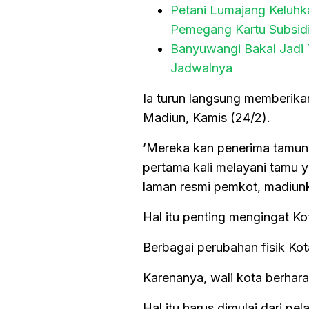
Petani Lumajang Keluhk
Pemegang Kartu Subsid
Banyuwangi Bakal Jadi 
Jadwalnya
Ia turun langsung memberika
Madiun, Kamis (24/2).
’Mereka kan penerima tamuny
pertama kali melayani tamu ya
laman resmi pemkot, madiunk
Hal itu penting mengingat K
Berbagai perubahan fisik Ko
Karenanya, wali kota berhar
Hal itu harus dimulai dari pe