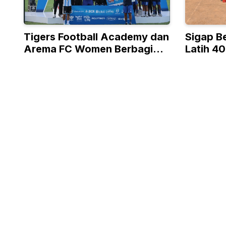
Tigers Football Academy dan
Sigap B
Arema FC Women Berbagi
Latih 40
Gelar di Dua Kategori Umur
Atasi K