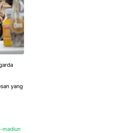
 garda
kesan yang
i-madiun