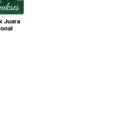
k Juara
ional