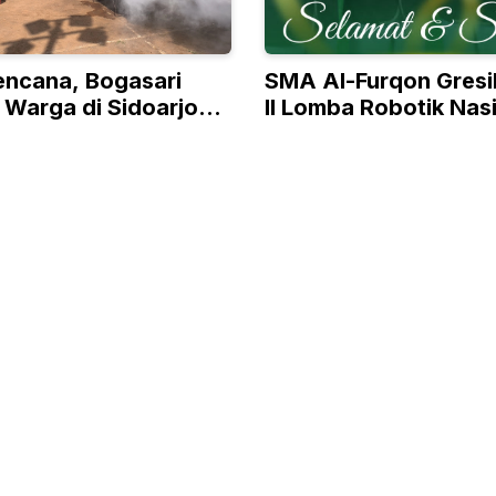
encana, Bogasari
SMA Al-Furqon Gresi
 Warga di Sidoarjo
II Lomba Robotik Nas
ebakaran