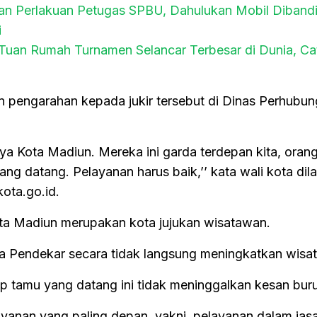
an Perlakuan Petugas SPBU, Dahulukan Mobil Diband
i
Tuan Rumah Turnamen Selancar Terbesar di Dunia, Ca
n pengarahan kepada jukir tersebut di Dinas Perhubu
a Kota Madiun. Mereka ini garda terdepan kita, oran
ng datang. Pelayanan harus baik,’’ kata wali kota dilan
ota.go.id.
ota Madiun merupakan kota jujukan wisatawan.
ta Pendekar secara tidak langsung meningkatkan wisa
ap tamu yang datang ini tidak meninggalkan kesan bur
layanan yang paling depan, yakni, pelayanan dalam jasa