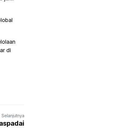
lobal
lolaan
ar di
a Selanjutnya
waspadai