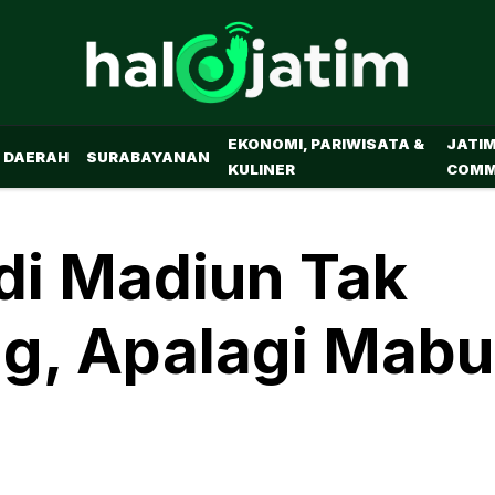
EKONOMI, PARIWISATA &
JATI
DAERAH
SURABAYANAN
KULINER
COMM
di Madiun Tak
g, Apalagi Mab