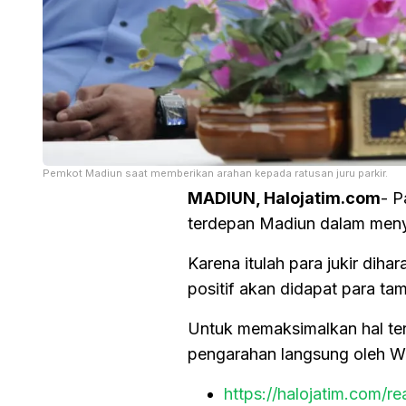
Pemkot Madiun saat memberikan arahan kepada ratusan juru parkir.
MADIUN, Halojatim.com
- P
terdepan Madiun dalam men
Karena itulah para jukir dih
positif akan didapat para tam
Untuk memaksimalkan hal ters
pengarahan langsung oleh Wa
https://halojatim.com/r