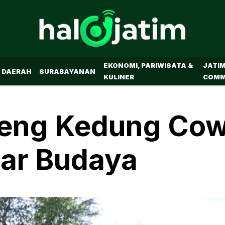
EKONOMI, PARIWISATA &
JATI
DAERAH
SURABAYANAN
KULINER
COMM
teng Kedung Co
ar Budaya