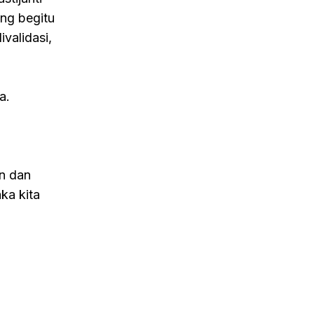
ng begitu
validasi,
a.
un dan
ka kita