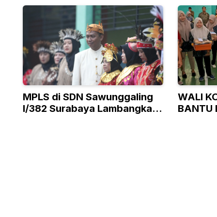
MPLS di SDN Sawunggaling
WALI K
I/382 Surabaya Lambangkan
BANTU 
Ke-Bhineka Tunggal Ika-an
TAK M