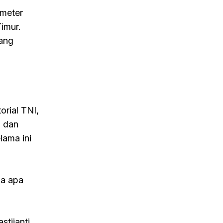
 meter
imur.
yang
rial TNI,
i dan
lama ini
ga apa
tijanti