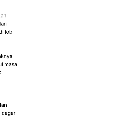
kan
dan
i lobi
aknya
ui masa
k
dan
i cagar