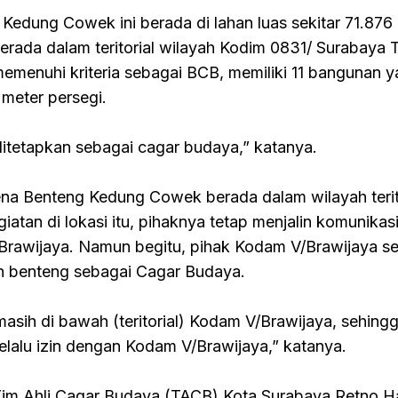
Kedung Cowek ini berada di lahan luas sekitar 71.876
erada dalam teritorial wilayah Kodim 0831/ Surabaya T
menuhi kriteria sebagai BCB, memiliki 11 bangunan 
meter persegi.
ditetapkan sebagai cagar budaya,” katanya.
a Benteng Kedung Cowek berada dalam wilayah terito
tan di lokasi itu, pihaknya tetap menjalin komunikas
rawijaya. Namun begitu, pihak Kodam V/Brawijaya se
 benteng sebagai Cagar Budaya.
 masih di bawah (teritorial) Kodam V/Brawijaya, sehing
selalu izin dengan Kodam V/Brawijaya,” katanya.
im Ahli Cagar Budaya (TACB) Kota Surabaya Retno Has