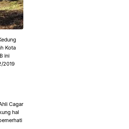
 Kedung
ah Kota
 ini
2/2019
hli Cagar
kung hal
pemerhati