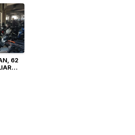
N, 62
LIAR
N