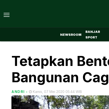
BANJAR
NEWSROOM
SPORT
Tetapkan Ben
Bangunan Cag
ANDRI
-
Kamis, 07 Mei 2020 05:44 WIB