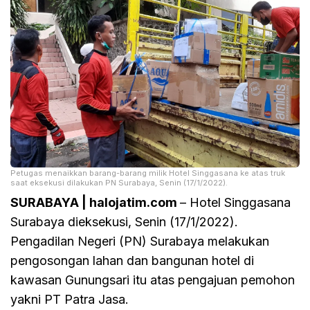
Petugas menaikkan barang-barang milik Hotel Singgasana ke atas truk
saat eksekusi dilakukan PN Surabaya, Senin (17/1/2022).
SURABAYA | halojatim.com
– Hotel Singgasana
Surabaya dieksekusi, Senin (17/1/2022).
Pengadilan Negeri (PN) Surabaya melakukan
pengosongan lahan dan bangunan hotel di
kawasan Gunungsari itu atas pengajuan pemohon
yakni PT Patra Jasa.