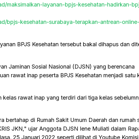
read/maksimalkan-layanan-bpjs-kesehatan-hadirkan-bpj
ead/bpjs-kesehatan-surabaya-terapkan-antrean-online-d
ayanan BPJS Kesehatan tersebut bakal dihapus dan dit
wan Jaminan Sosial Nasional (DJSN) yang berencana
an rawat inap peserta BPJS Kesehatan menjadi satu 
elas rawat inap yang terdiri dari tiga kelas sebelumn
ra bertahap di Rumah Sakit Umum Daerah dan rumah s
KRIS JKN," ujar Anggota DJSN Iene Muliati dalam Rapa
asa, 25 Januari 2022 seperti dilihat di Youtube Komis