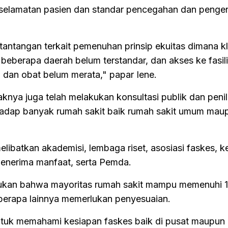
eselamatan pasien dan standar pencegahan dan penge
ntangan terkait pemenuhan prinsip ekuitas dimana kla
beberapa daerah belum terstandar, dan akses ke fasili
 dan obat belum merata," papar Iene.
nya juga telah melakukan konsultasi publik dan penil
hadap banyak rumah sakit baik rumah sakit umum mau
melibatkan akademisi, lembaga riset, asosiasi faskes, 
penerima manfaat, serta Pemda.
temukan bahwa mayoritas rumah sakit mampu memenuhi 12
erapa lainnya memerlukan penyesuaian.
untuk memahami kesiapan faskes baik di pusat maupun 