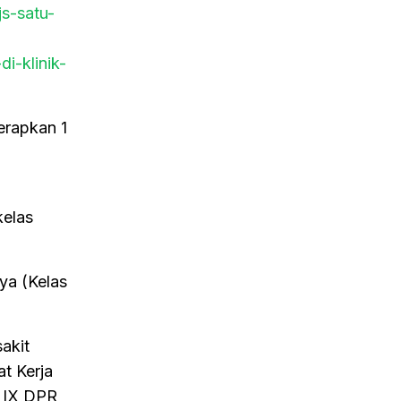
s-satu-
i-klinik-
erapkan 1
kelas
ya (Kelas
akit
t Kerja
i IX DPR