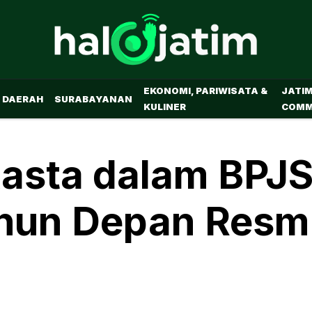
EKONOMI, PARIWISATA &
JATI
DAERAH
SURABAYANAN
KULINER
COMM
Kasta dalam BPJ
hun Depan Resm