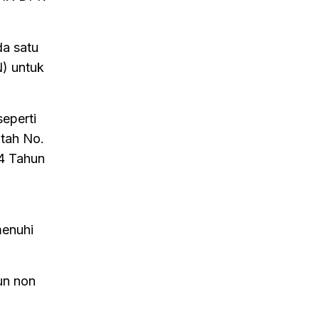
da satu
N) untuk
eperti
ntah No.
4 Tahun
menuhi
un non