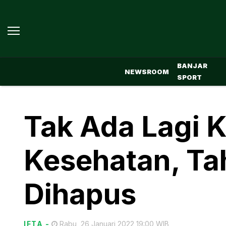
BANJAR
NEWSROOM
SPORT
Tak Ada Lagi 
Kesehatan, Ta
Dihapus
IFTA
-
Rabu, 26 Januari 2022 19:00 WIB