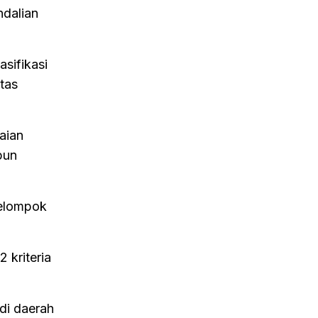
ndalian
sifikasi
tas
aian
pun
kelompok
 kriteria
di daerah