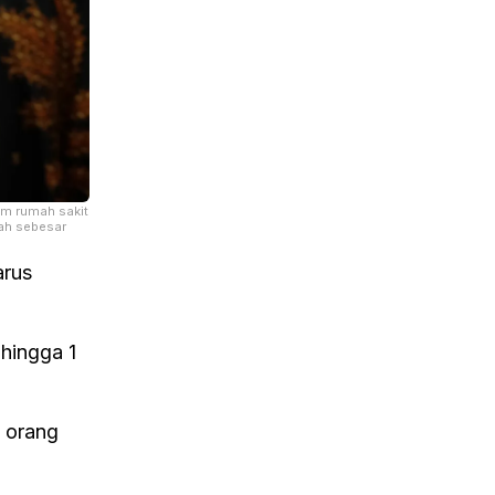
im rumah sakit
tah sebesar
arus
 hingga 1
4 orang