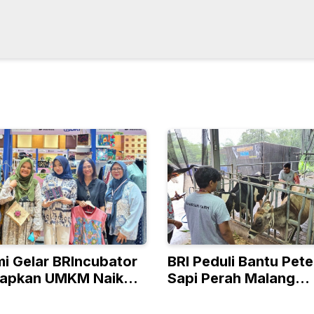
mi Gelar BRIncubator
BRI Peduli Bantu Pet
iapkan UMKM Naik
Sapi Perah Malang
ingga Pasar Global
Tingkatkan Produksi
Penjualan