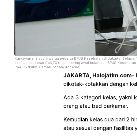
Karyawan melayani warga peserta BPJS Kesehatan di Jakarta, Selasa,
per 1 Juli sebesar Rp3,70 triliun seiring awal bulan Juli BPJS Kesehat
Rp4,05 triliun. (Ismail Pohan/TrenAsia)
JAKARTA, Halojatim.com
-
dikotak-kotakkan dengan kela
Ada 3 kategori kelas, yakni 
orang atau bed perkamar.
Kemudian kelas dua dari 2 hi
atau sesuai dengan fasilitas