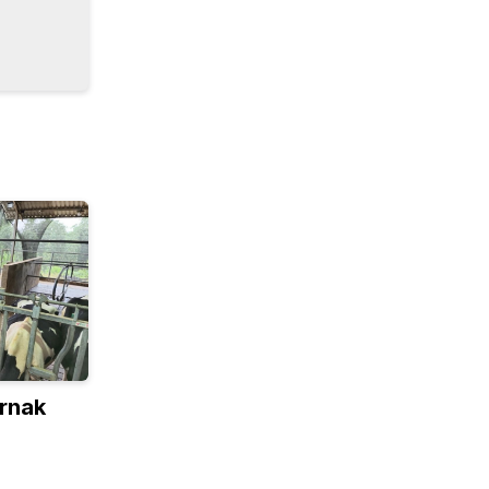
ernak
 dan