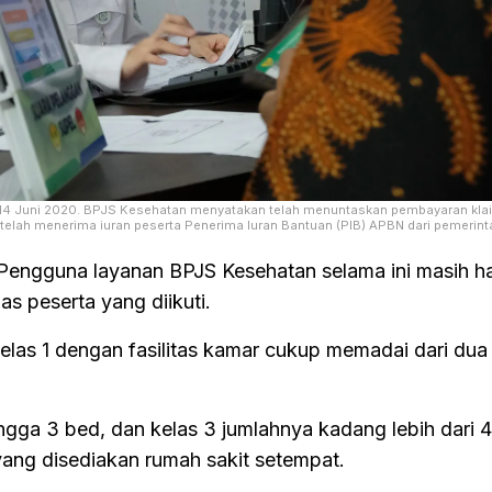
 14 Juni 2020. BPJS Kesehatan menyatakan telah menuntaskan pembayaran kla
an telah menerima iuran peserta Penerima Iuran Bantuan (PIB) APBN dari pemerin
 Pengguna layanan BPJS Kesehatan selama ini masih h
s peserta yang diikuti.
kelas 1 dengan fasilitas kamar cukup memadai dari dua
ngga 3 bed, dan kelas 3 jumlahnya kadang lebih dari 
 yang disediakan rumah sakit setempat.