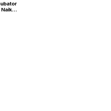
cubator
 Naik
lobal