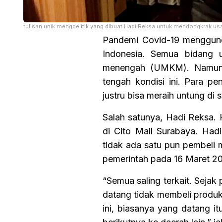
tulisan unik menggelitik yang dibuat Hadi Reksa untuk mendongkrak u
Pandemi Covid-19 menggunca
Indonesia. Semua bidang u
menengah (UMKM). Namun, 
tengah kondisi ini. Para pe
justru bisa meraih untung di
Salah satunya, Hadi Reksa. 
di Cito Mall Surabaya. Had
tidak ada satu pun pembeli 
pemerintah pada 16 Maret 20
“Semua saling terkait. Seja
datang tidak membeli produk
ini, biasanya yang datang 