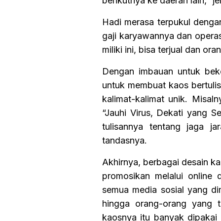
berikutnya ke daerah lain,” je
Hadi merasa terpukul dengan
gaji karyawannya dan operas
miliki ini, bisa terjual dan o
Dengan imbauan untuk beker
untuk membuat kaos bertulis
kalimat-kalimat unik. Misal
“Jauhi Virus, Dekati yang 
tulisannya tentang jaga ja
tandasnya.
Akhirnya, berbagai desain ka
promosikan melalui online
semua media sosial yang dim
hingga orang-orang yang ti
kaosnya itu banyak dipakai p