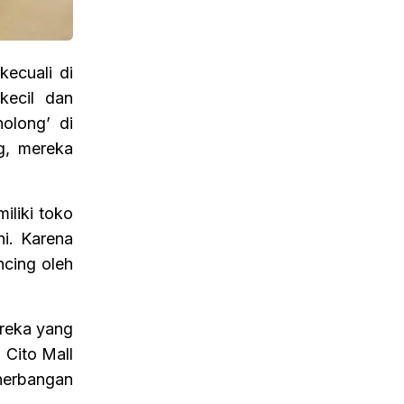
ecuali di
kecil dan
olong’ di
ng, mereka
iliki toko
i. Karena
ncing oleh
ereka yang
 Cito Mall
enerbangan