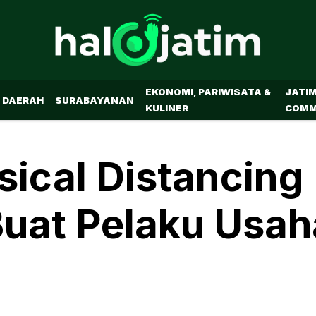
EKONOMI, PARIWISATA &
JATI
DAERAH
SURABAYANAN
KULINER
COMM
sical Distancing
uat Pelaku Usah