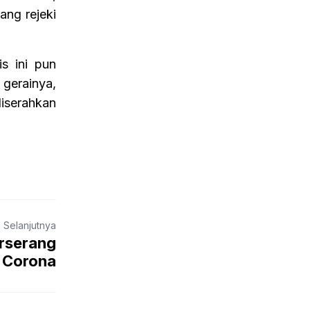
ang rejeki
s ini pun
 gerainya,
diserahkan
a Selanjutnya
erserang
Corona