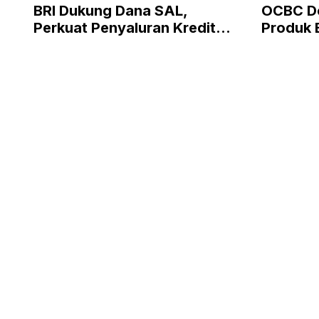
BRI Dukung Dana SAL,
OCBC D
Perkuat Penyaluran Kredit
Produk 
Berkualitas ke Sektor Riil
Program