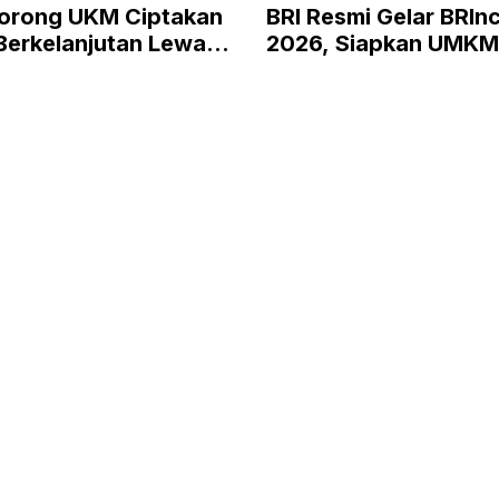
orong UKM Ciptakan
BRI Resmi Gelar BRIn
Berkelanjutan Lewat
2026, Siapkan UMKM
 RISE
Kelas hingga Pasar G