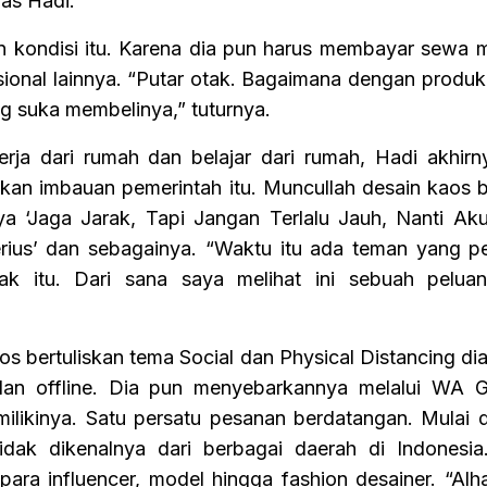
las Hadi.
 kondisi itu. Karena dia pun harus membayar sewa m
ional lainnya. “Putar otak. Bagaimana dengan produk
rang suka membelinya,” tuturnya.
ja dari rumah dan belajar dari rumah, Hadi akhirny
kan imbauan pemerintah itu. Muncullah desain kaos b
nya ‘Jaga Jarak, Tapi Jangan Terlalu Jauh, Nanti Ak
Serius’ dan sebagainya. “Waktu itu ada teman yang 
rak itu. Dari sana saya melihat ini sebuah peluan
os bertuliskan tema Social dan Physical Distancing dia
 dan offline. Dia pun menyebarkannya melalui WA 
ilikinya. Satu persatu pesanan berdatangan. Mulai 
dak dikenalnya dari berbagai daerah di Indonesia.
ara influencer, model hingga fashion desainer. “Alha