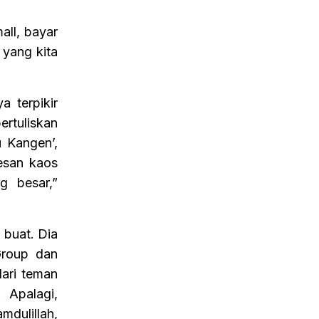
all, bayar
 yang kita
a terpikir
ertuliskan
u Kangen’,
pesan kaos
g besar,”
 buat. Dia
Group dan
dari teman
 Apalagi,
mdulillah,