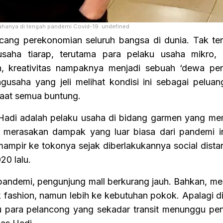
sahanya di tengah pandemi Covid-19. undefined
ng perekonomian seluruh bangsa di dunia. Tak terk
saha tiarap, terutama para pelaku usaha mikro, 
kreativitas nampaknya menjadi sebuah ‘dewa pen
ngusaha yang jeli melihat kondisi ini sebagai pelua
 saat semua buntung.
Hadi adalah pelaku usaha di bidang garmen yang mem
i merasakan dampak yang luar biasa dari pandemi in
mampir ke tokonya sejak diberlakukannya social dista
20 lalu.
k pandemi, pengunjung mall berkurang jauh. Bahkan, m
 fashion, namun lebih ke kebutuhan pokok. Apalagi di
itu para pelancong yang sekadar transit menunggu p