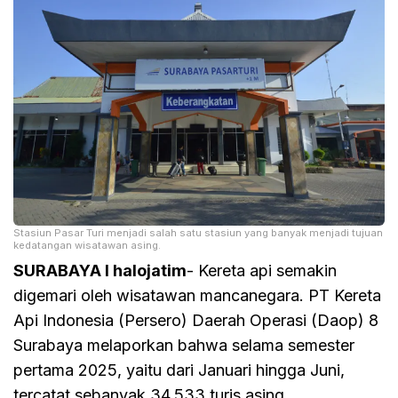
Stasiun Pasar Turi menjadi salah satu stasiun yang banyak menjadi tujuan
kedatangan wisatawan asing.
SURABAYA I halojatim
- Kereta api semakin
digemari oleh wisatawan mancanegara. PT Kereta
Api Indonesia (Persero) Daerah Operasi (Daop) 8
Surabaya melaporkan bahwa selama semester
pertama 2025, yaitu dari Januari hingga Juni,
tercatat sebanyak 34.533 turis asing