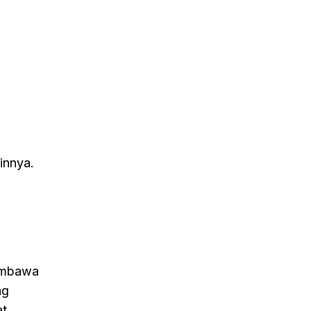
innya.
membawa
ng
at