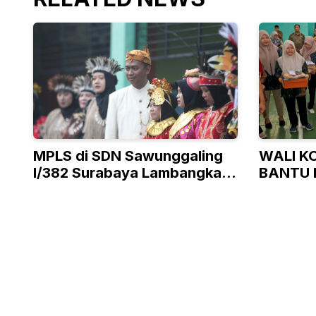
MPLS di SDN Sawunggaling
WALI K
I/382 Surabaya Lambangkan
BANTU 
Ke-Bhineka Tunggal Ika-an
TAK M