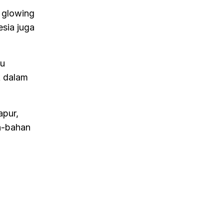
t glowing
sia juga
pu
k dalam
apur,
an-bahan