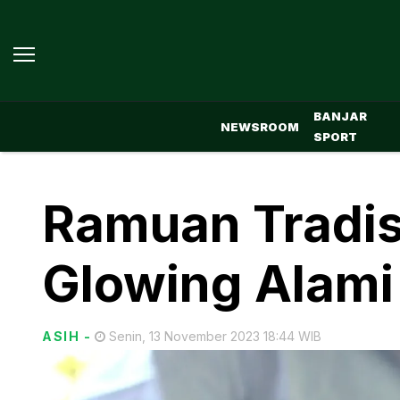
BANJAR
NEWSROOM
SPORT
Ramuan Tradisi
Glowing Alami
ASIH
-
Senin, 13 November 2023 18:44 WIB