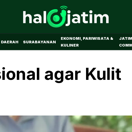
EKONOMI, PARIWISATA &
JATI
DAERAH
SURABAYANAN
KULINER
COMM
onal agar Kulit