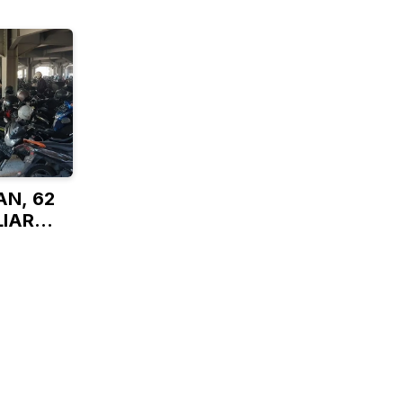
N, 62
LIAR
N