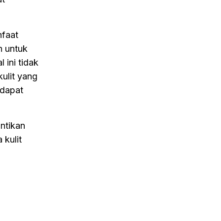
nfaat
n untuk
 ini tidak
ulit yang
 dapat
antikan
 kulit