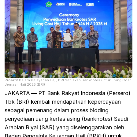
Proaktif Dalam Pelayanan Haji, BRI Sediakan Banknotes untuk Living Cost
Jemaah Haji 2025 (BRI)
JAKARTA
—
PT Bank Rakyat Indonesia (Persero)
Tbk (BRI) kembali mendapatkan kepercayaan
sebagai pemenang dalam proses bidding
penyediaan uang kertas asing (banknotes) Saudi
Arabian Riyal (SAR) yang diselenggarakan oleh
Badan Pengelola Keuangan Haji (BPKH) untuk