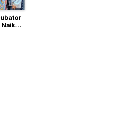
cubator
 Naik
lobal