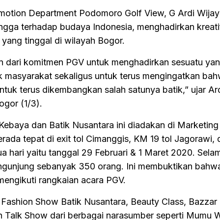
omotion Department Podomoro Golf View, G Ardi Wija
ga terhadap budaya Indonesia, menghadirkan kreatif
yang tinggal di wilayah Bogor.
gian dari komitmen PGV untuk menghadirkan sesuatu ya
uk masyarakat sekaligus untuk terus mengingatkan bah
ntuk terus dikembangkan salah satunya batik,” ujar Ard
gor (1/3).
Kebaya dan Batik Nusantara ini diadakan di Marketin
da tepat di exit tol Cimanggis, KM 19 tol Jagorawi, d
a hari yaitu tanggal 29 Februari & 1 Maret 2020. Sela
 pengunjung sebanyak 350 orang. Ini membuktikan bahw
mengikuti rangkaian acara PGV.
n Fashion Show Batik Nusantara, Beauty Class, Bazzar
n Talk Show dari berbagai narasumber seperti Mumu 