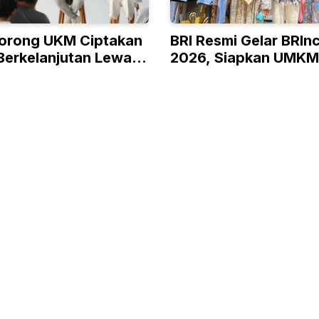
orong UKM Ciptakan
BRI Resmi Gelar BRIn
Berkelanjutan Lewat
2026, Siapkan UMKM
 RISE
Kelas hingga Pasar G