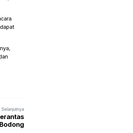
acara
 dapat
nya,
dan
a Selanjutnya
Berantas
i Bodong