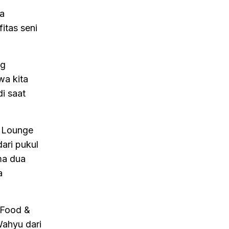
ya
itas seni
ng
wa kita
i saat
g Lounge
ari pukul
ma dua
a
 Food &
Wahyu dari