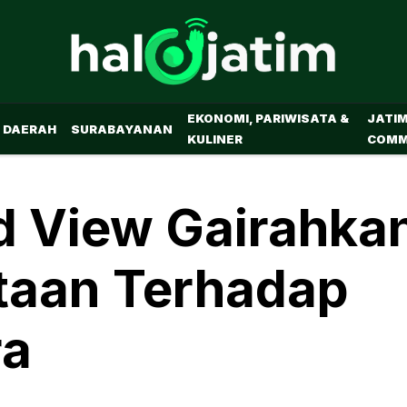
EKONOMI, PARIWISATA &
JATI
DAERAH
SURABAYANAN
KULINER
COMM
 View Gairahka
taan Terhadap
ra