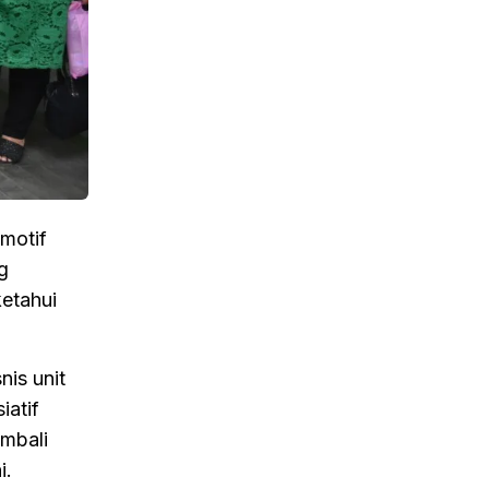
 motif
g
ketahui
is unit
iatif
mbali
i.