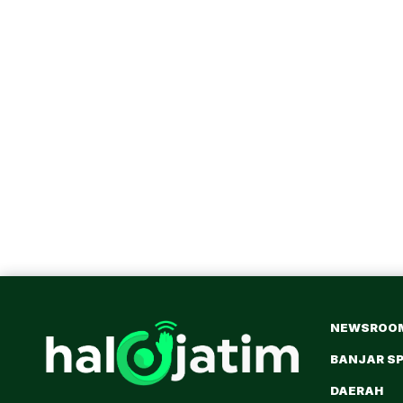
NEWSROO
BANJAR S
DAERAH