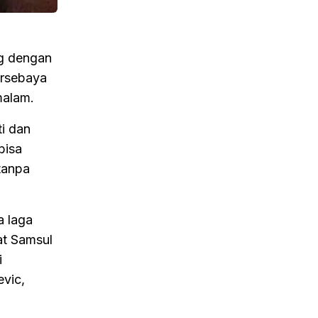
g dengan
ersebaya
malam.
ti dan
bisa
tanpa
a laga
at Samsul
i
evic,