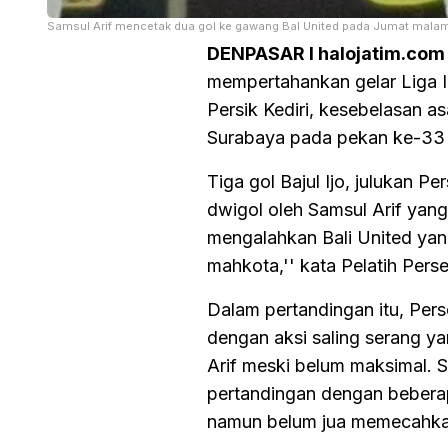
Samsul Arif mencetak dua gol ke gawang Bal United pada Jumat malam
DENPASAR I halojatim.com
mempertahankan gelar Liga 
Persik Kediri, kesebelasan a
Surabaya pada pekan ke-33 d
Tiga gol Bajul Ijo, julukan 
dwigol oleh Samsul Arif yan
mengalahkan Bali United yang
mahkota,'' kata Pelatih Pers
Dalam pertandingan itu, Pers
dengan aksi saling serang y
Arif meski belum maksimal. S
pertandingan dengan beberapa
namun belum jua memecahka