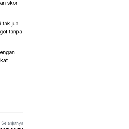
an skor
 tak jua
gol tanpa
dengan
gkat
a Selanjutnya