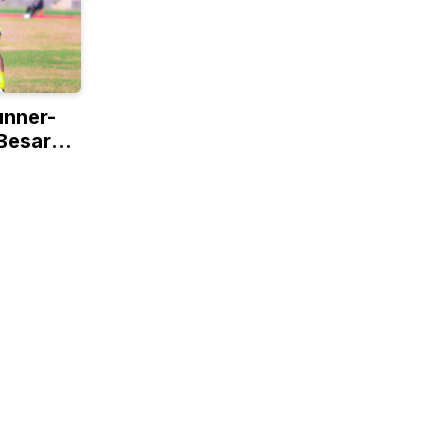
unner-
 Besar