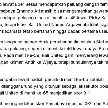
ted lewat Eber Bessa mendapatkan peluang dengan te
Persebaya Ernando Ari masih bisa mengamankan gawan
endapat peluang emas di menit ke-45 lewat Ricky K
 tetapi kiper Bali United Nadeo Argawinata lebih sig
r kacamata tetap bertahan hingga babak pertama usai
a langsung menggebrak pertahanan tim asuhan Stefan
apa peluang, seperti di menit ke-46 lewat upaya Bru
. Pada menit ke-59, Bali United ganti menyerang lewa
an kiriman Andhika Wijaya, tetapi sundulannya tak 
patan lewat hadiah penalti di menit ke-65 setelah
dilanggar.Bruno yang ditunjuk sebagai eksekutor bola
 United di menit ke-65 menjadikan skor 0-1.
rif menggandakan skor Persebaya menjadi 0-2, dan S