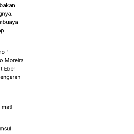
mbakan
gnya.
ambuaya
ap
.
o ''
no Moreira
t Eber
mengarah
 mati
amsul