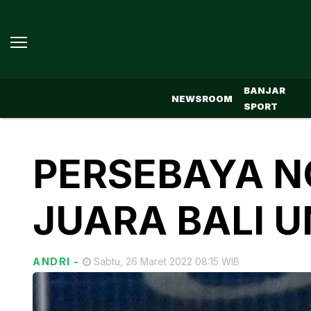
BANJAR
NEWSROOM
SPORT
PERSEBAYA N
JUARA BALI U
ANDRI
-
Sabtu, 26 Maret 2022 08:15 WIB