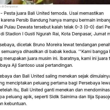
 di Denpasar.
- Pesta juara Bali United ternoda. Usai memastikan
I karena Persib Bandung hanya mampu bermain imban
sal Pulau Dewata tersebut kalah telak 0-3 (0-0) dari P
i Stadion I Gusti Ngurah Rai, Kota Denpasar, Jumat 
Persebaya, dicetak Bruno Moreira lewat tendangan penal
g semuanya dihasilkan di babak kedua. ''Kami bangga 
 merupakan juara musim ini. Ibaratnya, kami ini juara 
ebaya Aji Santoso usai pertandingan.
ebaya dan Bali United saling menekan sejak dimulainy
ang menciptakan peluang pertama bagi Persebaya lew
etelah itu, Bali United ganti menekan dan mendominas
 peluang apik, seperti Sidik Saimima dan Ilija Spasoj
n kebuntuan.