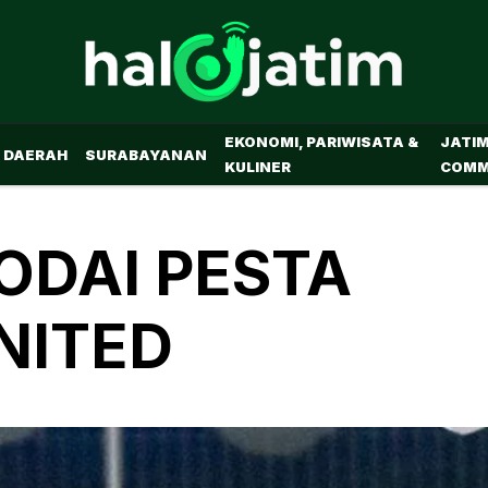
EKONOMI, PARIWISATA &
JATI
DAERAH
SURABAYANAN
KULINER
COMM
ODAI PESTA
NITED