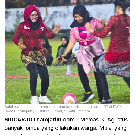
Salah satu aksi dalam pertandingan sepak bola putri antar RT di RW 4
Desa Sidokepung Buduran, Sidoarjo, Sabtu malam
SIDOARJO I halojatim.com
– Memasuki Agustus
banyak lomba yang dilakukan warga. Mulai yang