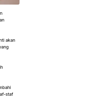
an
kan
nti akan
 yang
ih
ambahi
af-staf