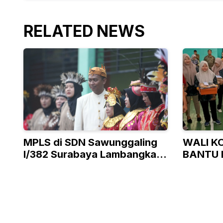
RELATED NEWS
MPLS di SDN Sawunggaling
WALI K
I/382 Surabaya Lambangkan
BANTU 
Ke-Bhineka Tunggal Ika-an
TAK M