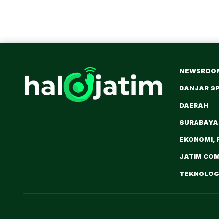
NEWSROO
BANJAR S
DAERAH
SURABAY
EKONOMI, 
JATIM CO
TEKNOLOGI