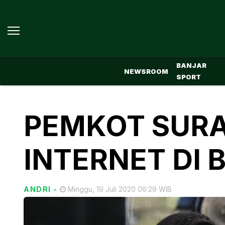
BANJAR
NEWSROOM
SPORT
PEMKOT SUR
INTERNET DI 
ANDRI
-
Minggu, 19 Juli 2020 06:29 WIB