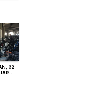
N, 62
LIAR
N