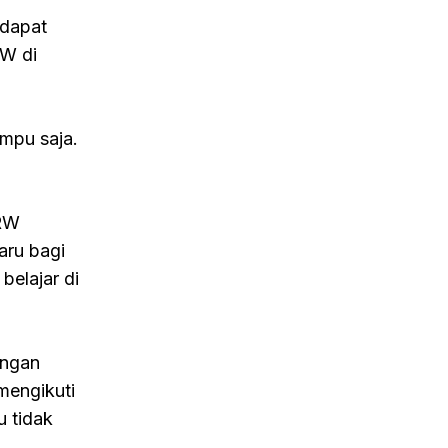
ndapat
RW di
mpu saja.
 RW
aru bagi
belajar di
engan
mengikuti
 tidak