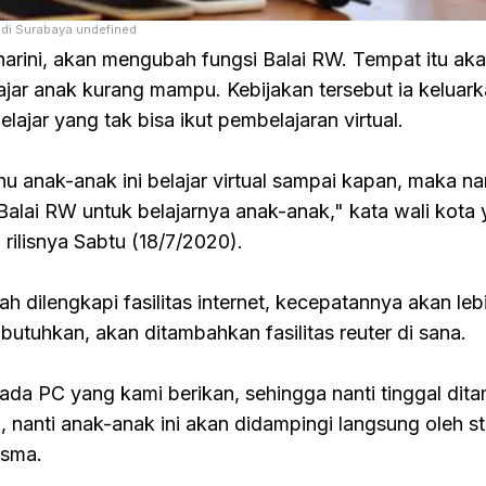
 di Surabaya undefined
harini, akan mengubah fungsi Balai RW. Tempat itu ak
ajar anak kurang mampu. Kebijakan tersebut ia keluar
ajar yang tak bisa ikut pembelajaran virtual.
u anak-anak ini belajar virtual sampai kapan, maka na
Balai RW untuk belajarnya anak-anak," kata wali kota
rilisnya Sabtu (18/7/2020).
h dilengkapi fasilitas internet, kecepatannya akan leb
butuhkan, akan ditambahkan fasilitas reuter di sana.
 ada PC yang kami berikan, sehingga nanti tinggal dit
, nanti anak-anak ini akan didampingi langsung oleh st
isma.