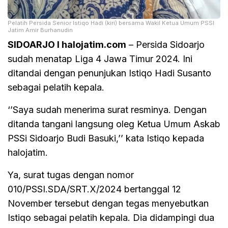
Pelatih Persida Senior Istiqo Hadi (kiri) bersama Wakil Ketua Umum PSSI
Jatim Amir Burhanudin
SIDOARJO I halojatim.com
– Persida Sidoarjo
sudah menatap Liga 4 Jawa Timur 2024. Ini
ditandai dengan penunjukan Istiqo Hadi Susanto
sebagai pelatih kepala.
‘’Saya sudah menerima surat resminya. Dengan
ditanda tangani langsung oleg Ketua Umum Askab
PSSi Sidoarjo Budi Basuki,’’ kata Istiqo kepada
halojatim.
Ya, surat tugas dengan nomor
010/PSSI.SDA/SRT.X/2024 bertanggal 12
November tersebut dengan tegas menyebutkan
Istiqo sebagai pelatih kepala. Dia didampingi dua