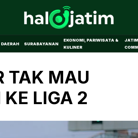
EKONOMI, PARIWISATA &
JATI
DAERAH
SURABAYANAN
KULINER
COMM
R TAK MAU
KE LIGA 2