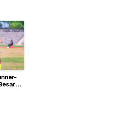
unner-
 Besar