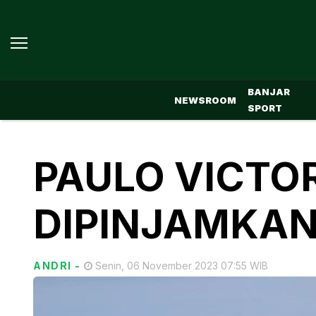
BANJAR
NEWSROOM
SPORT
PAULO VICTO
DIPINJAMKAN 
ANDRI
-
Senin, 06 November 2023 07:55 WIB