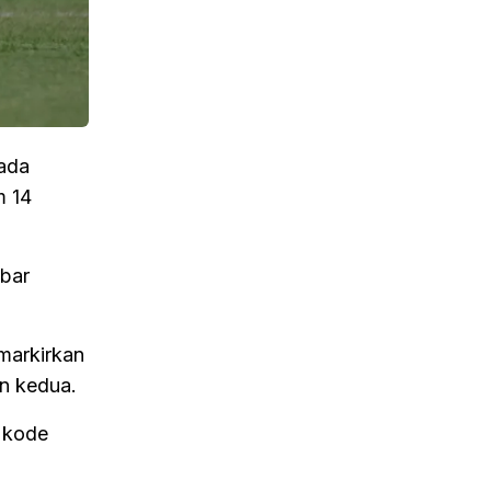
pada
m 14
abar
emarkirkan
an kedua.
 kode