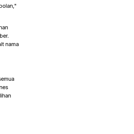
bolan,"
anan
ber.
ait nama
 semua
anes
lihan