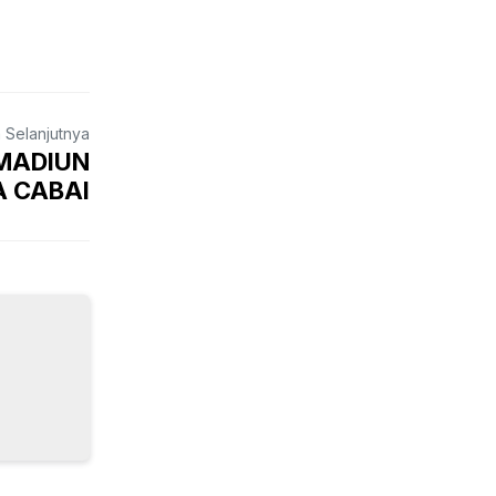
a Selanjutnya
 MADIUN
 CABAI