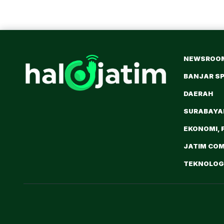
NEWSROO
BANJAR S
DAERAH
SURABAY
EKONOMI, 
JATIM CO
TEKNOLOGI