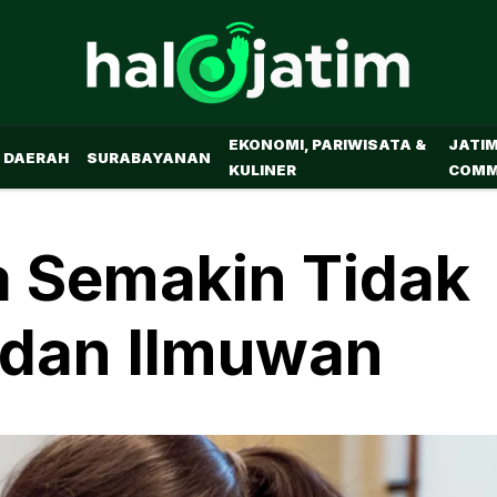
EKONOMI, PARIWISATA &
JATI
DAERAH
SURABAYANAN
KULINER
COMM
 Semakin Tidak
 dan Ilmuwan