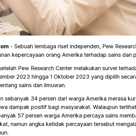
com
- Sebuah lembaga riset independen, Pew Researc
unan kepercayaan orang Amerika terhadap sains dan pa
 setelah Pew Research Center melakukan survei terha
mber 2023 hingga 1 Oktober 2023 yang dipilih secar
entang sains dan ilmuwan.
kan sebanyak 34 persen dari warga Amerika merasa ku
a dampak positif bagi masyarakat. Walaupun terliha
ebanyak 57 persen warga Amerika percaya sains mem
kat, namun angka ketidak percayaan tersebut mengal
hun.