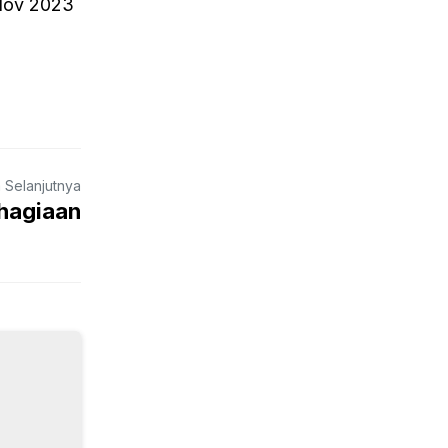
 Nov 2023
a Selanjutnya
ahagiaan