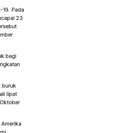
-19. Pada
ncapai 23
ersebut
ember
uk bagi
ingkatan
 buruk
i lipat
 Oktober
 Amerika
emi