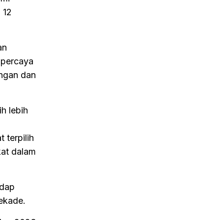
 12
an
 percaya
ngan dan
h lebih
 terpilih
kat dalam
adap
ekade.