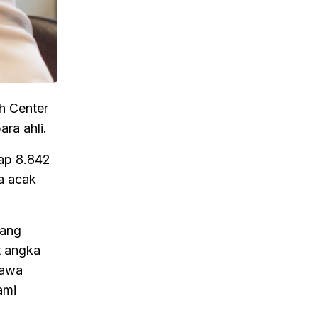
h Center
ra ahli.
dap 8.842
a acak
rang
t angka
bawa
ami