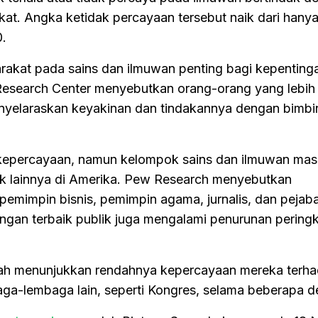
at. Angka ketidak percayaan tersebut naik dari hanya
0.
akat pada sains dan ilmuwan penting bagi kepenting
 Research Center menyebutkan orang-orang yang lebih
yelaraskan keyakinan dan tindakannya dengan bimbi
kepercayaan, namun kelompok sains dan ilmuwan masi
ok lainnya di Amerika. Pew Research menyebutkan
emimpin bisnis, pemimpin agama, jurnalis, dan pejabat
ingan terbaik publik juga mengalami penurunan pering
lah menunjukkan rendahnya kepercayaan mereka terh
aga-lembaga lain, seperti Kongres, selama beberapa d