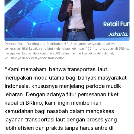
Direktur Retail Funding and Distribution BRI Andrijanto menyatakan bahwa fitur
pemesanan tiket kapal, yang kini melengkapi lebih dari 100 fitur unggulan di BRImo,
merupakan bagian dari komitmen BRI dalam memperkuat ekosistem digital,
khususnya di sektor layanan transportasi.
"Kami memahami bahwa transportasi laut
merupakan moda utama bagi banyak masyarakat
Indonesia, khususnya menjelang periode mudik
lebaran. Dengan adanya fitur pemesanan tiket
kapal di BRImo, kami ingin memberikan
kemudahan bagi nasabah dalam mengakses
layanan transportasi laut dengan proses yang
lebih efisien dan praktis tanpa harus antre di