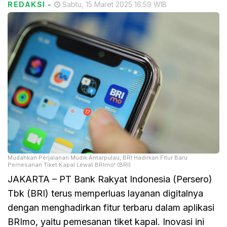
REDAKSI
-
Sabtu, 15 Maret 2025 16:59 WIB
Mudahkan Perjalanan Mudik Antarpulau, BRI Hadirkan Fitur Baru
Pemesanan Tiket Kapal Lewat BRImo! (BRI)
JAKARTA – PT Bank Rakyat Indonesia (Persero)
Tbk (BRI) terus memperluas layanan digitalnya
dengan menghadirkan fitur terbaru dalam aplikasi
BRImo, yaitu pemesanan tiket kapal. Inovasi ini