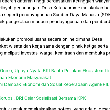
 daerah dataran tinggi berdasarkan ketinggian wilaya
wilayah pegunungan. Desa Ketapanrame melakukan b
sa seperti pendayagunaan Sumber Daya Manusia (SD
aik pengelolaan maupun pendayagunaan dan pember
 melakukan promosi usaha secara online dimana Desa
et wisata dan kerja sama dengan pihak ketiga serta
 meliputi investasi warga, kemitraan dan membuka p
Green, Upaya Nyata BRI Bantu Pulihkan Ekosistem L
aan Ekonomi Masyarakat
 Ini Dampak Ekonomi dan Sosial Keberadaan AgenBRILi
orupsi, BRI Gelar Sosialisasi Bersama KPK
ntuk untuk memaksimalkan potensi yang ada di des