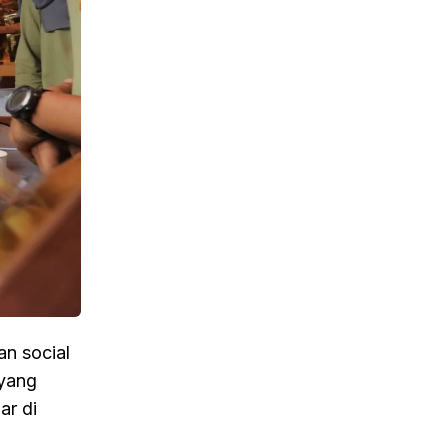
n social
 yang
ar di