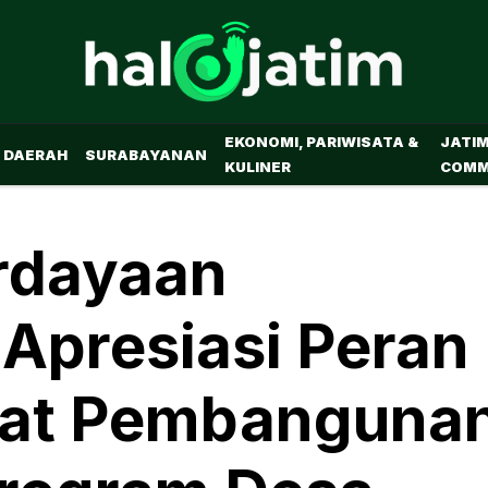
EKONOMI, PARIWISATA &
JATI
DAERAH
SURABAYANAN
KULINER
COMM
rdayaan
 Apresiasi Peran
at Pembanguna