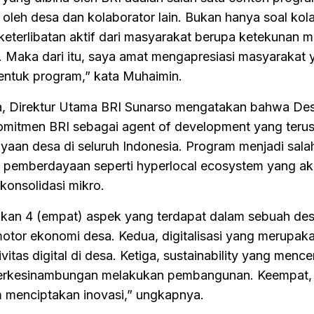
i oleh desa dan kolaborator lain. Bukan hanya soal kol
eterlibatan aktif dari masyarakat berupa ketekunan m
 Maka dari itu, saya amat mengapresiasi masyarakat 
entuk program,” kata Muhaimin.
, Direktur Utama BRI Sunarso mengatakan bahwa De
mitmen BRI sebagai agent of development yang teru
an desa di seluruh Indonesia. Program menjadi sala
tas pemberdayaan seperti hyperlocal ecosystem yang a
onsolidasi mikro.
an 4 (empat) aspek yang terdapat dalam sebuah des
tor ekonomi desa. Kedua, digitalisasi yang merupak
itas digital di desa. Ketiga, sustainability yang menc
 berkesinambungan melakukan pembangunan. Keempat,
am menciptakan inovasi,” ungkapnya.