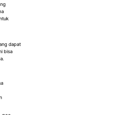
ung
ma
ntuk
yang dapat
i bisa
a.
sa
n