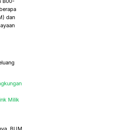
h B00-
eberapa
M) dan
dayaan
eluang
ingkungan
nk Milik
anya. BUM