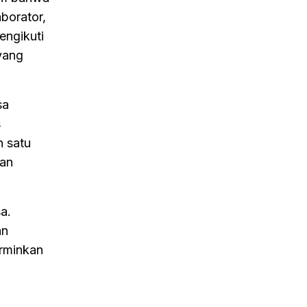
aborator,
engikuti
yang
sa
s
h satu
kan
a.
an
erminkan