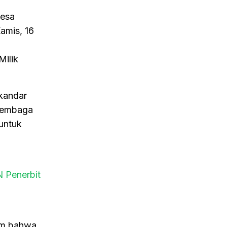
Desa
amis, 16
ilik
kandar
 Lembaga
untuk
 Penerbit
ram bahwa