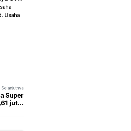
Usaha
d, Usaha
a Selanjutnya
na Super
1 jut...