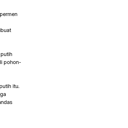
 permen
ibuat
putih
li pohon-
tih itu.
uga
andas