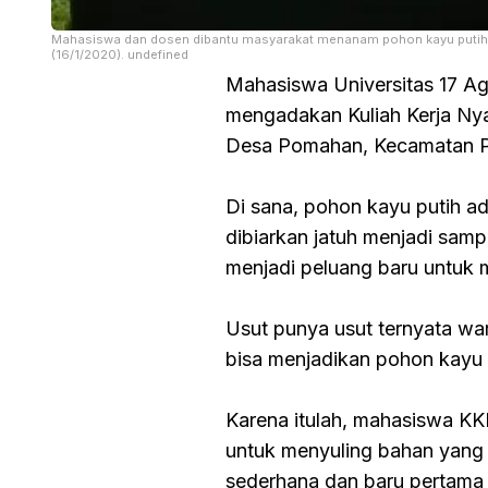
Mahasiswa dan dosen dibantu masyarakat menanam pohon kayu putih
(16/1/2020). undefined
Mahasiswa Universitas 17 A
mengadakan Kuliah Kerja Nya
Desa Pomahan, Kecamatan Pul
Di sana, pohon kayu putih a
dibiarkan jatuh menjadi samp
menjadi peluang baru untuk
Usut punya usut ternyata war
bisa menjadikan pohon kayu pu
Karena itulah, mahasiswa KK
untuk menyuling bahan yang a
sederhana dan baru pertama 