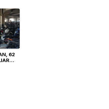
N, 62
LIAR
N