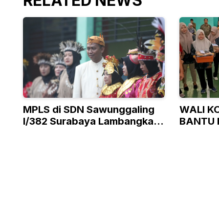
RELATED NEWS
MPLS di SDN Sawunggaling
WALI K
I/382 Surabaya Lambangkan
BANTU 
Ke-Bhineka Tunggal Ika-an
TAK M