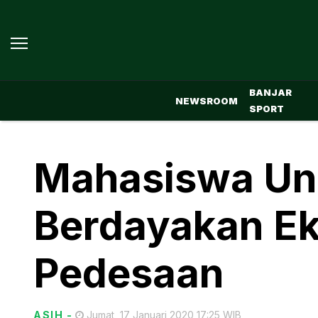
BANJAR
NEWSROOM
SPORT
Mahasiswa Un
Berdayakan E
Pedesaan
ASIH
-
Jumat, 17 Januari 2020 17:25 WIB