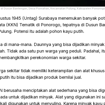
 di Dusun Bantengan, Desa Pomahan, Kecamatan Pulung, Kabupaten Ponorogo
gustus 1945 (Untag) Surabaya menemukan banyak pote
ta (KKN) Tematik di Ponorogo, tepatnya di Dusun Ba
ung. Potensi itu adalah pohon kayu putih.
da di mana-mana. Daunnya yang bisa dijadikan minyak 
ah. Tidak ada satu pun warga yang peduli. Padahal, it
 membangkitkan perekonomian warga sekitar.
ga sekitar tidak memiliki keterampilan dan alat khusu
tih itu bisa dijadikan produk bernilai jual.
N berusaha menciptakan alat sederhana yang bisa di
da untuk dijadikan minyak. Alat yang digunakan ini s
kali digunakan untuk menyuling. Karena minyak kayu 