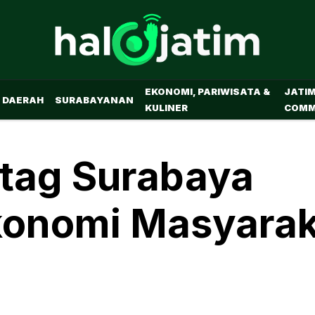
EKONOMI, PARIWISATA &
JATI
DAERAH
SURABAYANAN
KULINER
COMM
tag Surabaya
konomi Masyarak