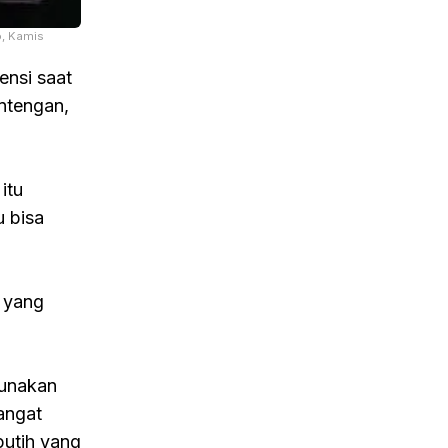
, Kamis
nsi saat
ntengan,
itu
u bisa
s yang
gunakan
angat
putih yang