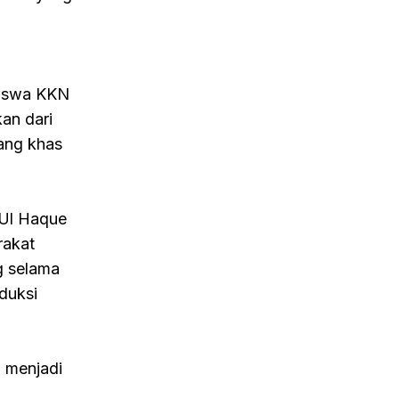
siswa KKN
kan dari
yang khas
 Ul Haque
rakat
g selama
duksi
n menjadi