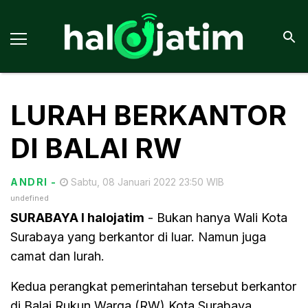
LURAH BERKANTOR
DI BALAI RW
ANDRI
-
Sabtu, 08 Januari 2022 23:50 WIB
undefined
SURABAYA I halojatim
- Bukan hanya Wali Kota
Surabaya yang berkantor di luar. Namun juga
camat dan lurah.
Kedua perangkat pemerintahan tersebut berkantor
di Balai Rukun Warga (RW) Kota Surabaya.