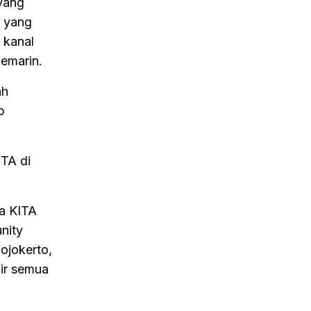
yang
a yang
 kanal
kemarin.
ah
p
ITA di
na KITA
nity
ojokerto,
ir semua