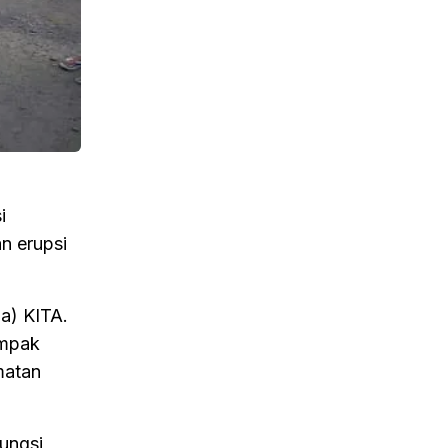
i
n erupsi
a) KITA.
ampak
matan
ungsi