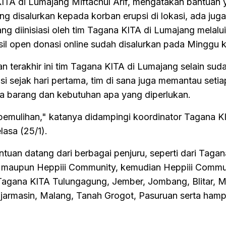
TA di Lumajang Miftachul Arif, mengatakan bantuan 
ung disalurkan kepada korban erupsi di lokasi, ada jug
g diinisiasi oleh tim Tagana KITA di Lumajang melalui
sil open donasi online sudah disalurkan pada Minggu 
 terakhir ini tim Tagana KITA di Lumajang selain sud
i sejak hari pertama, tim di sana juga memantau setia
a barang dan kebutuhan apa yang diperlukan.
 pemulihan," katanya didampingi koordinator Tagana K
asa (25/1).
antuan datang dari berbagai penjuru, seperti dari Taga
s maupun Heppiii Community, kemudian Heppiii Commu
 Tagana KITA Tulungagung, Jember, Jombang, Blitar, M
armasin, Malang, Tanah Grogot, Pasuruan serta hamp