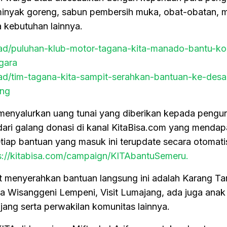
, minyak goreng, sabun pembersih muka, obat-obatan, m
 kebutuhan lainnya.
read/puluhan-klub-motor-tagana-kita-manado-bantu-ko
gara
read/tim-tagana-kita-sampit-serahkan-bantuan-ke-desa
ang
 menyalurkan uang tunai yang diberikan kepada pengun
 dari galang donasi di kanal KitaBisa.com yang menda
tiap bantuan yang masuk ini terupdate secara otomati
s://kitabisa.com/campaign/KITAbantuSemeru.
t menyerahkan bantuan langsung ini adalah Karang Ta
a Wisanggeni Lempeni, Visit Lumajang, ada juga anak
ang serta perwakilan komunitas lainnya.