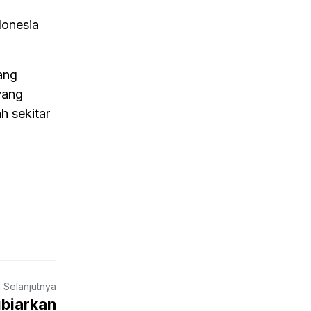
donesia
ang
yang
h sekitar
a Selanjutnya
ibiarkan