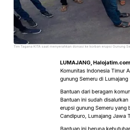
Tim Tagana KITA saat menyerahkan donasi ke korban erupsi Gunung S
LUMAJANG, Halojatim.co
Komunitas Indonesia Timur A
gunung Semeru di Lumajang y
Bantuan dari beragam komunit
Bantuan ini sudah disalurka
erupsi gunung Semeru yang 
Candipuro, Lumajang Jawa T
Bantuan ini berupa kebutuha