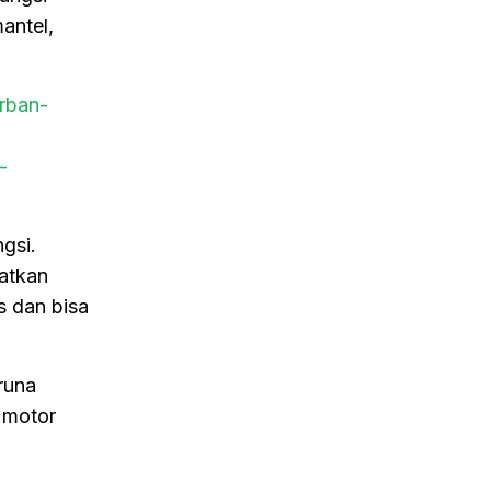
antel,
rban-
-
gsi.
patkan
s dan bisa
runa
 motor