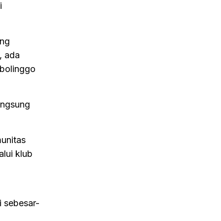
i
ung
, ada
obolinggo
angsung
unitas
lui klub
i sebesar-