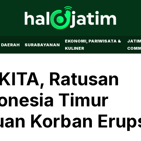
EKONOMI, PARIWISATA &
JATI
DAERAH
SURABAYANAN
KULINER
COMM
KITA, Ratusan
onesia Timur
uan Korban Erup