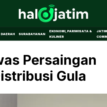
EKONOMI, PARIWISATA &
JATI
DAERAH
SURABAYANAN
KULINER
COMM
was Persaingan
stribusi Gula