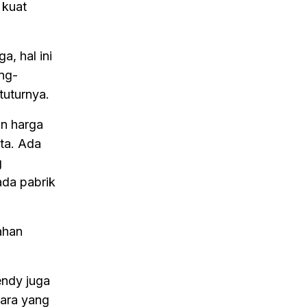
 kuat
, hal ini
ng-
tuturnya.
an harga
ata. Ada
g
ada pabrik
ahan
endy juga
kara yang