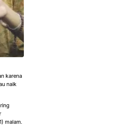
kan karena
au naik
ring
r
1) malam.