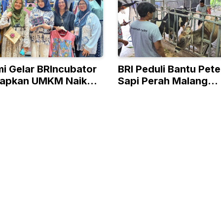
mi Gelar BRIncubator
BRI Peduli Bantu Pet
iapkan UMKM Naik
Sapi Perah Malang
ingga Pasar Global
Tingkatkan Produksi
Penjualan