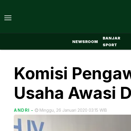
BANJAR
NEWSROOM
SPORT
Komisi Penga
Usaha Awasi Di
ANDRI
-
Minggu, 26 Januari 2020 03:15 WIB