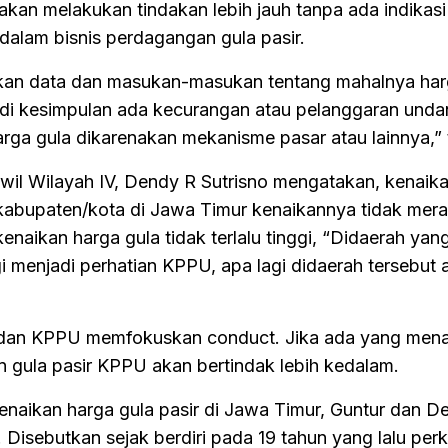
kan melakukan tindakan lebih jauh tanpa ada indikasi
 dalam bisnis perdagangan gula pasir.
an data dan masukan-masukan tentang mahalnya harga
adi kesimpulan ada kecurangan atau pelanggaran unda
arga gula dikarenakan mekanisme pasar atau lainnya,” 
il Wilayah IV, Dendy R Sutrisno mengatakan, kenaik
8 kabupaten/kota di Jawa Timur kenaikannya tidak mer
naikan harga gula tidak terlalu tinggi, “Didaerah yan
i menjadi perhatian KPPU, apa lagi didaerah tersebut 
 dan KPPU memfokuskan conduct. Jika ada yang men
gula pasir KPPU akan bertindak lebih kedalam.
enaikan harga gula pasir di Jawa Timur, Guntur dan D
Disebutkan sejak berdiri pada 19 tahun yang lalu per