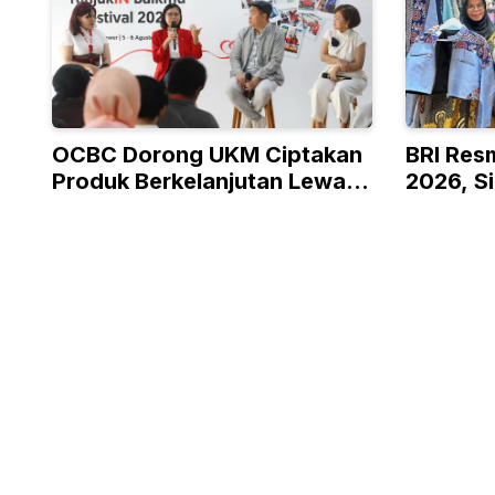
OCBC Dorong UKM Ciptakan
BRI Res
Produk Berkelanjutan Lewat
2026, S
Program RISE
Kelas h