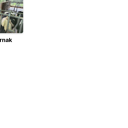
ernak
 dan