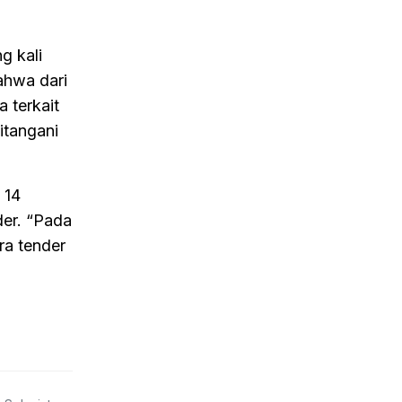
g kali
bahwa dari
 terkait
itangani
 14
der. “Pada
a tender