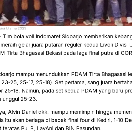
ivisi Utama 2023
- Tim bola voli Indomaret Sidoarjo memberikan keban
meraih gelar juara putaran reguler kedua Livoli Divisi
Tirta Bhagasasi Bekasi pada laga final putra di GOR
 Sidoarjo mampu menundukkan PDAM Tirta Bhagasasi l
 23-25, 25-17, 25-18). Set pertama, sang juara bertaha
 25-18. Namun, pada set kedua PDAM yang baru pr
u unggul 25-23.
tnya, Alvin Daniel dkk. mampu memimpin hingga meme
is itu akan berlaga di babak final four di Kediri, 1-10 
 teratas Pul B, LavAni dan BIN Pasundan.