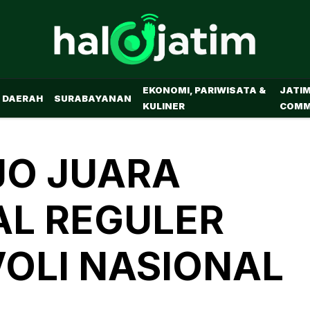
EKONOMI, PARIWISATA &
JATI
DAERAH
SURABAYANAN
KULINER
COMM
JO JUARA
AL REGULER
OLI NASIONAL