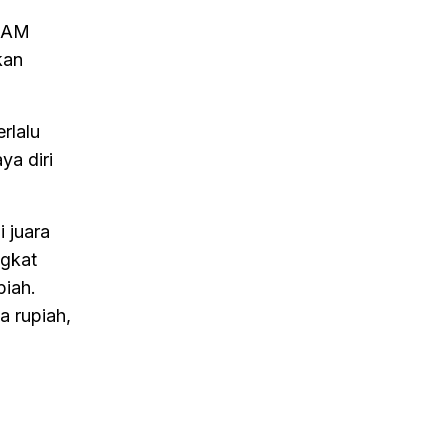
PDAM
kan
rlalu
ya diri
 juara
ngkat
piah.
 rupiah,