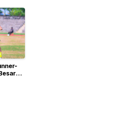
unner-
 Besar