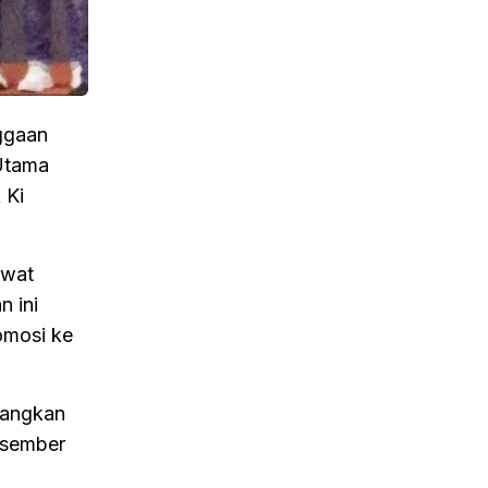
ggaan
 Utama
 Ki
ewat
n ini
omosi ke
nangkan
Desember