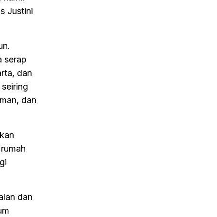
s Justini
un.
a serap
rta, dan
seiring
aman, dan
pkan
t rumah
gi
alan dan
tum