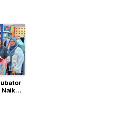
cubator
 Naik
lobal