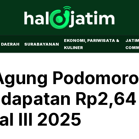
EKONOMI, PARIWISATA &
JATI
DAERAH
SURABAYANAN
KULINER
COMM
, Agung Podomoro
ndapatan Rp2,64
al III 2025