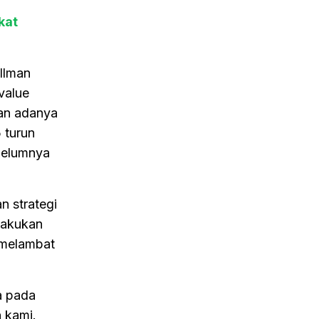
kat
ullman
value
gan adanya
 turun
belumnya
n strategi
ilakukan
 melambat
a pada
 kami.