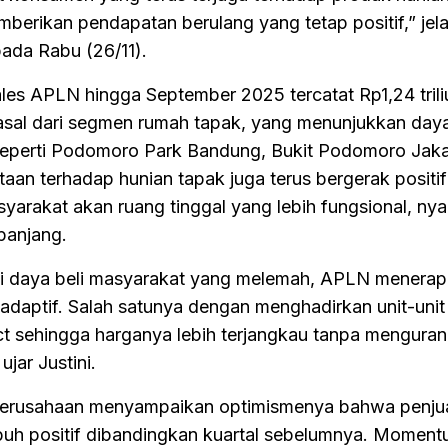
mberikan pendapatan berulang yang tetap positif,” jela
ada Rabu (26/11).
ales APLN hingga September 2025 tercatat Rp1,24 trili
erasal dari segmen rumah tapak, yang menunjukkan day
seperti Podomoro Park Bandung, Bukit Podomoro Jaka
an terhadap hunian tapak juga terus bergerak positif 
arakat akan ruang tinggal yang lebih fungsional, ny
 panjang.
i daya beli masyarakat yang melemah, APLN menera
h adaptif. Salah satunya dengan menghadirkan unit-uni
t sehingga harganya lebih terjangkau tanpa menguran
jar Justini.
Perusahaan menyampaikan optimismenya bahwa penju
uh positif dibandingkan kuartal sebelumnya. Momen