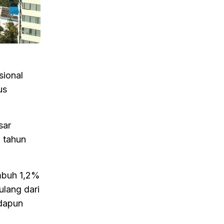
sional
us
sar
a tahun
umbuh 1,2%
ulang dari
Adapun