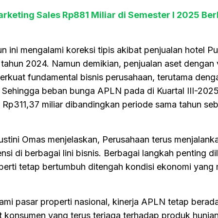
rketing Sales Rp881 Miliar di Semester I 2025 Ber
n ini mengalami koreksi tipis akibat penjualan hotel P
r tahun 2024. Namun demikian, penjualan aset dengan 
erkuat fundamental bisnis perusahaan, terutama den
 Sehingga beban bunga APLN pada di Kuartal III-2025
 Rp311,37 miliar dibandingkan periode sama tahun se
stini Omas menjelaskan, Perusahaan terus menjalanka
si di berbagai lini bisnis. Berbagai langkah penting d
perti tetap bertumbuh ditengah kondisi ekonomi yang
ami pasar properti nasional, kinerja APLN tetap berad
t konsumen yang terus terjaga terhadap produk hunian