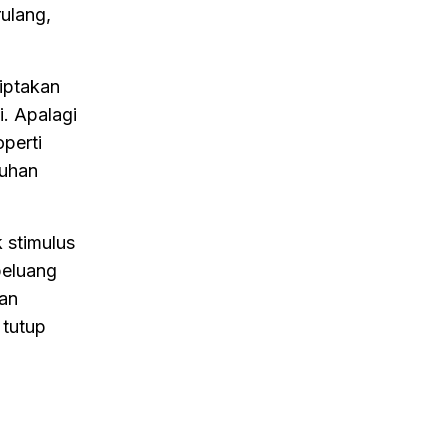
ulang,
iptakan
. Apalagi
perti
buhan
 stimulus
peluang
kan
 tutup