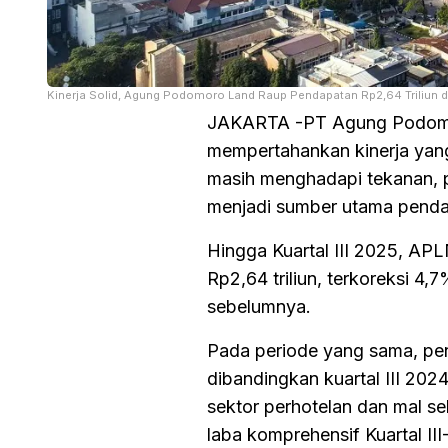
Kinerja Solid, Agung Podomoro Land Raup Pendapatan Rp2,64 Triliun di 
JAKARTA -PT Agung Podomor
mempertahankan kinerja yang 
masih menghadapi tekanan, pe
menjadi sumber utama penda
Hingga Kuartal III 2025, AP
Rp2,64 triliun, terkoreksi 4
sebelumnya.
Pada periode yang sama, pen
dibandingkan kuartal III 2024
sektor perhotelan dan mal seb
laba komprehensif Kuartal III