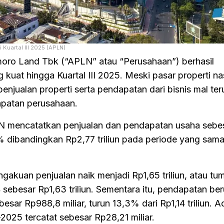
Kuartal III 2025 (APLN)
o Land Tbk (“APLN” atau “Perusahaan”) berhasil
kuat hingga Kuartal III 2025. Meski pasar properti na
njualan properti serta pendapatan dari bisnis mal ter
patan perusahaan.
LN mencatatkan penjualan dan pendapatan usaha sebe
,7% dibandingkan Rp2,77 triliun pada periode yang sam
gakuan penjualan naik menjadi Rp1,65 triliun, atau t
 sebesar Rp1,63 triliun. Sementara itu, pendapatan ber
esar Rp988,8 miliar, turun 13,3% dari Rp1,14 triliun. 
-2025 tercatat sebesar Rp28,21 miliar.