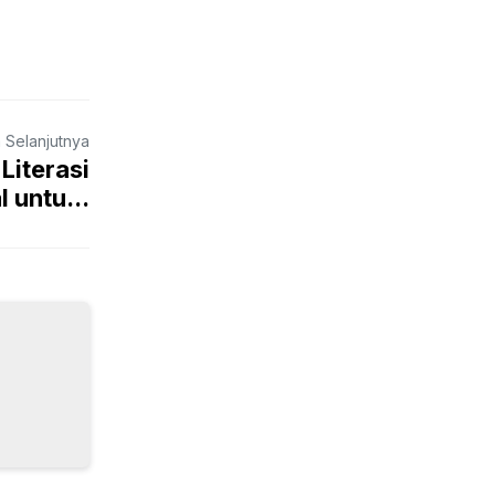
a Selanjutnya
Literasi
 untu...