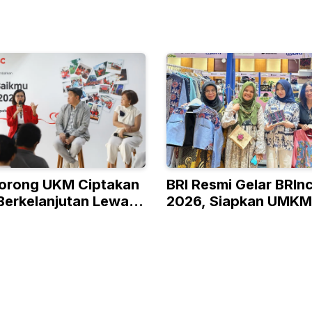
orong UKM Ciptakan
BRI Resmi Gelar BRIn
Berkelanjutan Lewat
2026, Siapkan UMKM
 RISE
Kelas hingga Pasar G