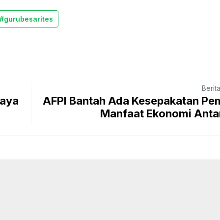
#gurubesarites
Berit
baya
AFPI Bantah Ada Kesepakatan Pe
Manfaat Ekonomi Antar 