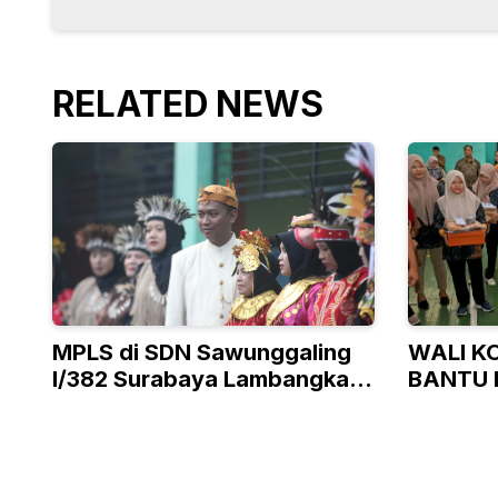
RELATED NEWS
MPLS di SDN Sawunggaling
WALI K
I/382 Surabaya Lambangkan
BANTU 
Ke-Bhineka Tunggal Ika-an
TAK M