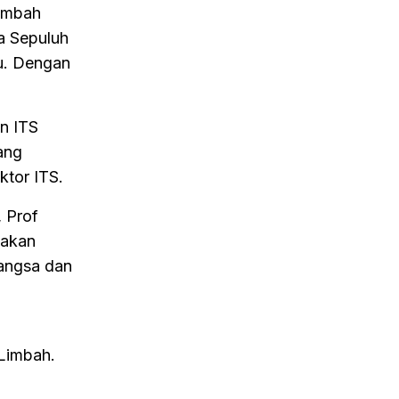
nambah
a Sepuluh
u. Dengan
n ITS
ang
ktor ITS.
, Prof
wakan
Bangsa dan
Limbah.