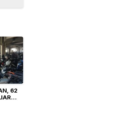
N, 62
LIAR
N