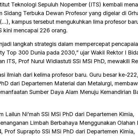
stitut Teknologi Sepuluh Nopember (ITS) kembali me
m Sidang Terbuka Dewan Profesor yang digelar di Grh
(…), kampus tersebut mengukuhkan lima profesor bar
TS kini mencapai 226 orang.
njadi langkah strategis dalam mempercepat pencapaia
ty Top 300 Dunia pada 2030,” ujar Wakil Rektor I Bid
ITS, Prof Nurul Widiastuti SSi MSi PhD, mewakili Re
si ilmiah dari kelima profesor baru. Guru besar ke-222
 PhD dari Departemen Material dan Metalurgi, memba
i Pemanfaatan Sumber Daya Alam Menuju Kemandirian 
im Lailun Ni’mah SSi MSi PhD dari Departemen Kimia,
Penanganan Limbah Berbahaya Menggunakan Olahan 
, Prof Suprapto SSi MSi PhD dari Departemen Kimia,