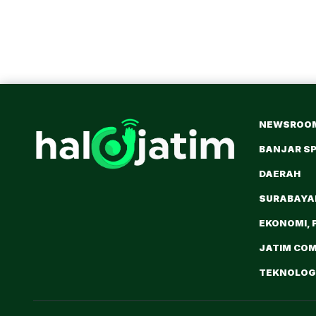
NEWSROO
BANJAR S
DAERAH
SURABAY
EKONOMI, 
JATIM CO
TEKNOLOGI