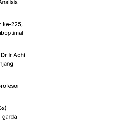
nalisis
r ke-225,
uboptimal
Dr Ir Adhi
njang
profesor
Gs)
i garda