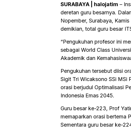
SURABAYA | halojatim
– In
deretan guru besarnya. Dala
Nopember, Surabaya, Kamis 
demikian, total guru besar I
“Pengukuhan profesor ini me
sebagai World Class Universi
Akademik dan Kemahasiswaan 
Pengukuhan tersebut diisi ora
Sigit Tri Wicaksono SSi MSi
orasi berjudul Optimalisas
Indonesia Emas 2045.
Guru besar ke-223, Prof Yat
memaparkan orasi bertema 
Sementara guru besar ke-224