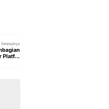
a Selanjutnya
mbagian
Platf...