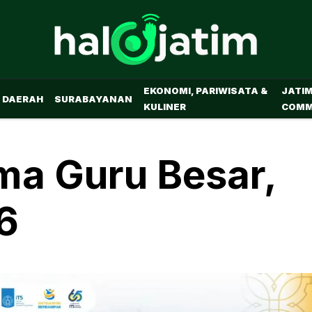
EKONOMI, PARIWISATA &
JATI
DAERAH
SURABAYANAN
KULINER
COMM
ma Guru Besar,
6