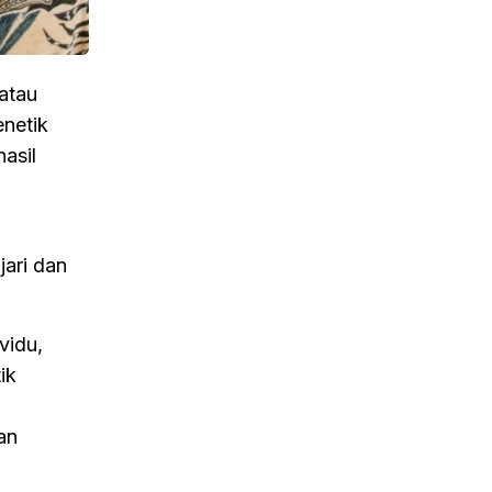
atau
enetik
asil
jari dan
vidu,
ik
an