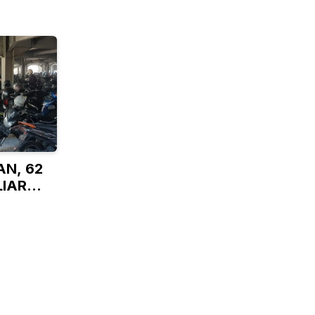
N, 62
LIAR
N