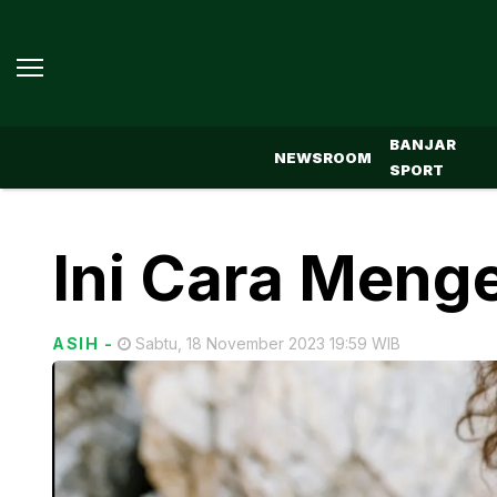
BANJAR
NEWSROOM
SPORT
Ini Cara Meng
ASIH
-
Sabtu, 18 November 2023 19:59 WIB