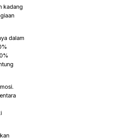
an kadang
agiaan
nnya dalam
50%
 40%
antung
mosi.
entara
i
pkan