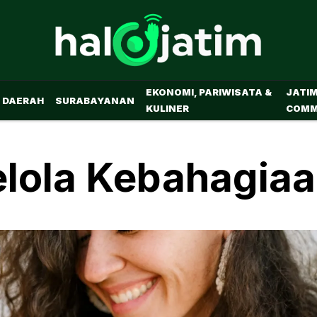
EKONOMI, PARIWISATA &
JATI
DAERAH
SURABAYANAN
KULINER
COMM
elola Kebahagia