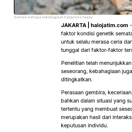
Ilustrasi bahagia kebahagiaan happiness happy
JAKARTA | halojatim.com
-
faktor kondisi genetik sema
untuk selalu merasa ceria da
tunggal dari faktor-faktor ter
Penelitian telah menunjukka
seseorang, kebahagiaan juga 
ditingkatkan.
Perasaan gembira, keceriaan, 
bahkan dalam situasi yang sul
tertentu yang membuat seseo
merupakan hasil dari interaks
keputusan individu.