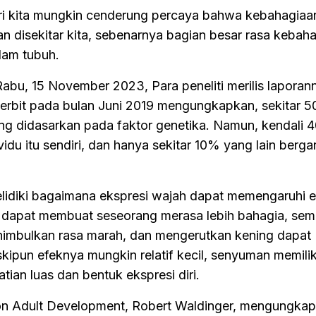
ri kita mungkin cenderung percaya bahwa kebahagia
an disekitar kita, sebenarnya bagian besar rasa kebah
alam tubuh.
, Rabu, 15 November 2023, Para peneliti merilis lapora
erbit pada bulan Juni 2019 mengungkapkan, sekitar 
ng didasarkan pada faktor genetika. Namun, kendali
vidu itu sendiri, dan hanya sekitar 10% yang lain berg
lidiki bagaimana ekspresi wajah dapat memengaruhi e
 dapat membuat seseorang merasa lebih bahagia, sem
nimbulkan rasa marah, dan mengerutkan kening dapat
ipun efeknya mungkin relatif kecil, senyuman memilik
tian luas dan bentuk ekspresi diri.
 on Adult Development, Robert Waldinger, mengungka