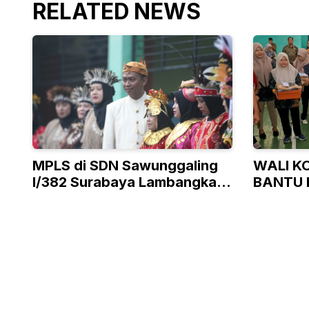
RELATED NEWS
MPLS di SDN Sawunggaling
WALI K
I/382 Surabaya Lambangkan
BANTU 
Ke-Bhineka Tunggal Ika-an
TAK M