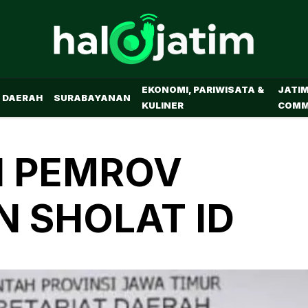
EKONOMI, PARIWISATA &
JATI
DAERAH
SURABAYANAN
KULINER
COMM
N PEMROV
N SHOLAT ID