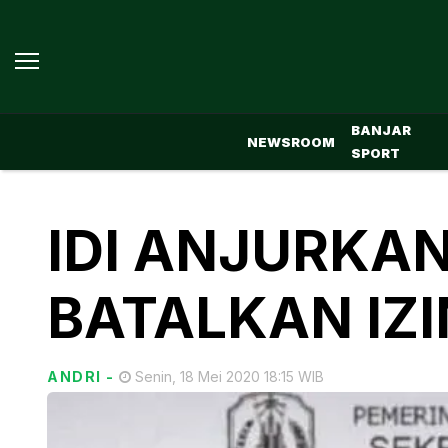
BANJAR
NEWSROOM
SPORT
IDI ANJURKA
BATALKAN IZI
ANDRI
-
Senin, 18 Mei 2020 18:15 WIB