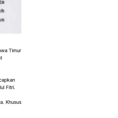
Jawa Timur
t
ucapkan
l Fitri.
ta. Khusus