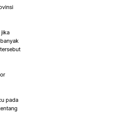
ovinsi
jika
, banyak
tersebut
or
cu pada
tentang