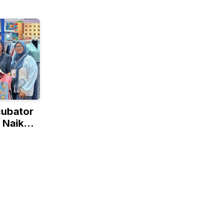
cubator
 Naik
lobal