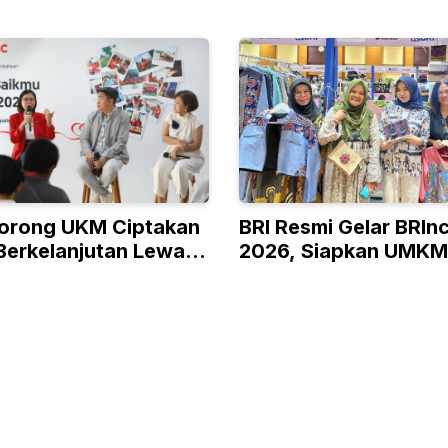
orong UKM Ciptakan
BRI Resmi Gelar BRIn
Berkelanjutan Lewat
2026, Siapkan UMKM
 RISE
Kelas hingga Pasar G