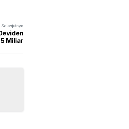
a Selanjutnya
 Deviden
15 Miliar