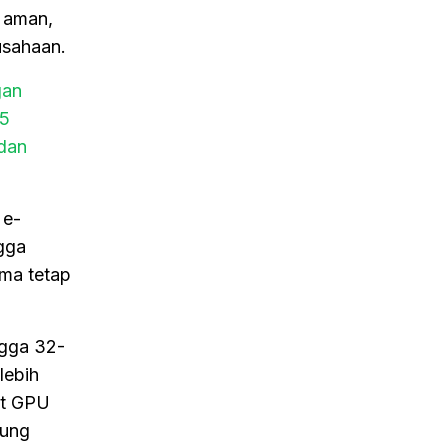
, aman,
usahaan.
gan
25
 dan
 e-
ngga
rma tetap
ngga 32-
lebih
et GPU
kung