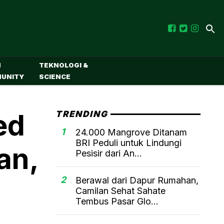
M
TEKNOLOGI &
UNITY
SCIENCE
ed
TRENDING
1
24.000 Mangrove Ditanam
BRI Peduli untuk Lindungi
an,
Pesisir dari An...
2
Berawal dari Dapur Rumahan,
Camilan Sehat Sahate
Tembus Pasar Glo...