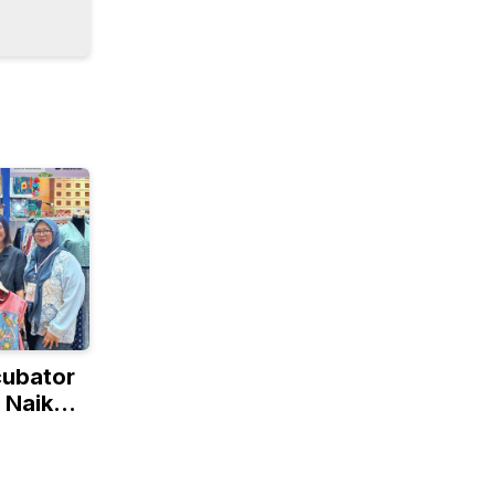
cubator
 Naik
lobal