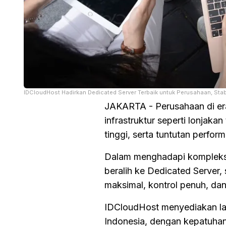
IDCloudHost Hadirkan Dedicated Server Terbaik untuk Perusahaan, Stabi
JAKARTA - Perusahaan di era
infrastruktur seperti lonjaka
tinggi, serta tuntutan perfor
Dalam menghadapi kompleksit
beralih ke Dedicated Server,
maksimal, kontrol penuh, dan 
IDCloudHost menyediakan lay
Indonesia, dengan kepatuhan 