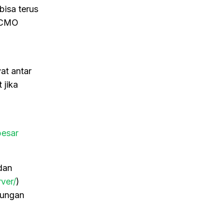
isa terus
 CMO
at antar
 jika
besar
dan
ver/
)
kungan