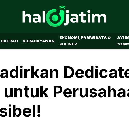
EKONOMI, PARIWISATA &
JATI
DAERAH
SURABAYANAN
KULINER
COMM
adirkan Dedicat
k untuk Perusaha
sibel!