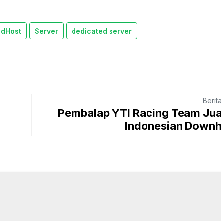
udHost
Server
dedicated server
Berit
Pembalap YTI Racing Team Jua
Indonesian Downh