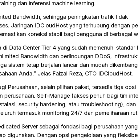
raining dan inferensi machine learning.
mited Bandwidth, sehingga peningkatan trafik tidak
es. Jaringan IDCloudHost yang terhubung dengan pe
emastikan koneksi stabil bagi pengguna di berbagai w
a di Data Center Tier 4 yang sudah memenuhi standar
limited Bandwidth dan perlindungan DDoS, infrastrukt
a sistem tetap berjalan lancar dan mudah dikemban
usahaan Anda,” Jelas Faizal Reza, CTO IDCloudHost.
i Perusahaan, selain pilihan paket, tersedia tiga opsi
n perusahaan. Self-Manage (akses penuh bagi tim inte
lasi, security hardening, atau troubleshooting), dan 
uruh termasuk monitoring 24/7 dan pemeliharaan ruti
icated Server sebagai fondasi bagi perusahaan yang 
ap digunakan. Dengan opsi pengelolaan yang fleksibel