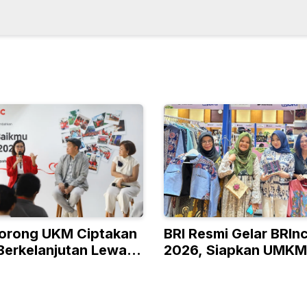
orong UKM Ciptakan
BRI Resmi Gelar BRIn
Berkelanjutan Lewat
2026, Siapkan UMKM
 RISE
Kelas hingga Pasar G