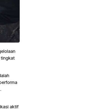
gelolaan
 tingkat
dalah
 performa
.
kasi aktif