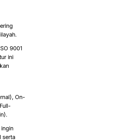
ering
ilayah.
 ISO 9001
ur ini
gkan
rnal), On-
Full-
n).
ingin
 serta