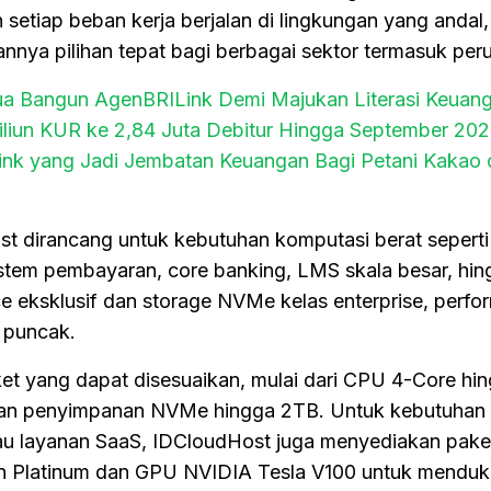
 setiap beban kerja berjalan di lingkungan yang andal
annya pilihan tepat bagi berbagai sektor termasuk per
ua Bangun AgenBRILink Demi Majukan Literasi Keuan
riliun KUR ke 2,84 Juta Debitur Hingga September 20
Link yang Jadi Jembatan Keuangan Bagi Petani Kakao
t dirancang untuk kebutuhan komputasi berat seperti
sistem pembayaran, core banking, LMS skala besar, hi
ce eksklusif dan storage NVMe kelas enterprise, perfo
 puncak.
ket yang dapat disesuaikan, mulai dari CPU 4-Core hi
an penyimpanan NVMe hingga 2TB. Untuk kebutuhan 
 atau layanan SaaS, IDCloudHost juga menyediakan pak
n Platinum dan GPU NVIDIA Tesla V100 untuk mendu