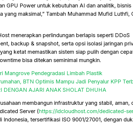
GPU Power untuk kebutuhan AI dan analitik, bisnis b
a yang maksimal,” Tambah Muhammad Mufid Luthfi,
Host menerapkan perlindungan berlapis seperti DDoS
nt, backup & snapshot, serta opsi isolasi jaringan priv
 yang ketat memastikan sistem siap pulih dengan cepat
downtime bisa ditekan seminimal mungkin.
teri Mangrove Pendegradasi Limbah Plastik
rumahan, BTN Optimis Mampu Jadi Penyalur KPP Ter
RI DENGAN AJARI ANAK SHOLAT DHUHA
sahaan membangun infrastruktur yang stabil, aman, 
dicated Server (
https://idcloudhost.com/dedicated-ser
di Indonesia, tersertifikasi ISO 9001/27001, dengan du