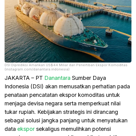
DSI Diprediksi Amankan US$44 Miliar dari Penertiban Ekspor Komoditas
(instagram.com/danantara.indonesia)
JAKARTA – PT
Danantara
Sumber Daya
Indonesia (DSI) akan memusatkan perhatian pada
penataan pencatatan ekspor komoditas untuk
menjaga devisa negara serta memperkuat nilai
tukar rupiah. Kebijakan strategis ini dirancang
sebagai solusi jangka panjang untuk menyatukan
data
ekspor
sekaligus memulihkan potensi